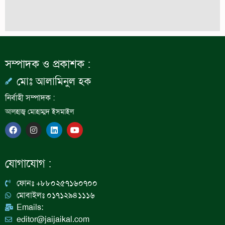
সম্পাদক ও প্রকাশক :
মোঃ আলামিনুল হক
নির্বাহী সম্পাদক :
আলহাজ্ব মোহাম্মদ ইসমাইল
F
I
L
Y
a
n
i
o
c
s
n
u
e
t
k
t
b
a
e
u
যোগাযোগ :
o
g
d
b
o
r
i
e
k
a
n
ফোনঃ +৮৮০২৫৭১৬০৭০০
m
মোবাইলঃ ০১৭১২৯৪১১১৬
Emails:
editor@jaijaikal.com