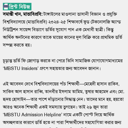
সমাপ্তী খান, মাভাবিপ্রবি:
‎টাঙ্গাইলের মাওলানা ভাসানী বিজ্ঞান ও প্রযুক্তি
বিশ্ববিদ্যালয়ে (মাভাবিপ্রবি) ২০২৪-২৫ শিক্ষাবর্ষে ফুড টেকনোলজি অ্যান্ড
নিউট্রিশন সায়েন্স বিভাগে ভর্তির সুযোগ পান এক মেধাবী ছাত্রী। কিন্তু
আর্থিক অনটনের কারণে তাকে মায়ের কানের দুল বিক্রি করে প্রাথমিক ভর্তি
সম্পন্ন করতে হয়।
চূড়ান্ত ভর্তি ফি জোগাড় করতে না পেরে তিনি সামাজিক যোগাযোগমাধ্যমের
‘MBSTU Insiders’ গ্রুপে সহায়তার জন্য আবেদন জানান।
‎এই আবেদন দেখে বিশ্ববিদ্যালয়ের পাঁচ শিক্ষার্থী—মেহেদী হাসান রাকিব,
সাকিব আল হাসান রাব্বি, তানবীর ইসলাম তামিম, তুষার আহমেদ এবং মো.
হৃদয় হোসাইন—তার পাশে দাঁড়ানোর সিদ্ধান্ত নেন। তাদের মনে হয়, হয়তো
আরও অনেক শিক্ষার্থী একই সমস্যায় ভুগছেন। তাই ২৬ জুন তারা
‘MBSTU Admission Helpline’ নামে একটি পোস্ট দিয়ে আর্থিক
অসচ্ছলতার কারণে ভর্তি হতে না পারা শিক্ষার্থীদের সহযোগিতা করার জন্য