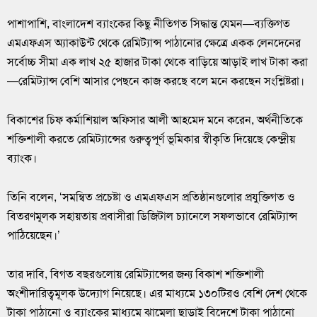
পাশাপাশি, বাংলাদেশ ব্যাংকের কিছু নীতিগত সিদ্ধান্ত যেমন—ব্যক্তিগত
এমএফএস অ্যাকাউন্ট থেকে রেমিট্যান্স পাঠানোর ক্ষেত্রে একক লেনদেনের
সর্বোচ্চ সীমা এক লাখ ২৫ হাজার টাকা থেকে বাড়িয়ে আড়াই লাখ টাকা করা
—রেমিট্যান্স বেশি আসার পেছনে কাজ করছে বলে মনে করছেন সংশ্লিষ্টরা।
বিকাশের চিফ কর্মাশিয়াল অফিসার আলী আহমেদ মনে করেন, অর্থনীতিকে
শক্তিশালী করতে রেমিট্যান্সের গুরুত্বপূর্ণ ভূমিকার স্বীকৃতি দিয়েছে কেন্দ্রীয়
ব্যাংক।
তিনি বলেন, ‘সমন্বিত প্রচেষ্টা ও এমএফএস প্রতিষ্ঠানগুলোর প্রযুক্তিগত ও
বিতরণমূলক সহায়তায় প্রবাসীরা ডিজিটাল চ্যানেলে সফলভাবে রেমিট্যান্স
পাঠিয়েছেন।’
তার দাবি, বিগত বছরগুলোয় রেমিট্যান্সের জন্য বিকাশ শক্তিশালী
অংশীদারিত্বমূলক উদ্যোগ নিয়েছে। এর মাধ্যমে ১৩০টিরও বেশি দেশ থেকে
টাকা পাঠানো ও ব্যাংকের মাধ্যমে ঝামেলা ছাড়াই বিদেশে টাকা পাঠানো