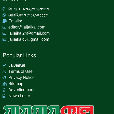
o
r
i
e
k
a
n
ফোনঃ +৮৮০২৫৭১৬০৭০০
m
মোবাইলঃ ০১৭১২৯৪১১১৬
Emails:
editor@jaijaikal.com
jaijaikal24@gmail.com
jaijaikalcv@gmail.com
Popular Links
JaiJaiKal
Terms of Use
Privacy Notice
Sitemap
Advertisement
News Letter