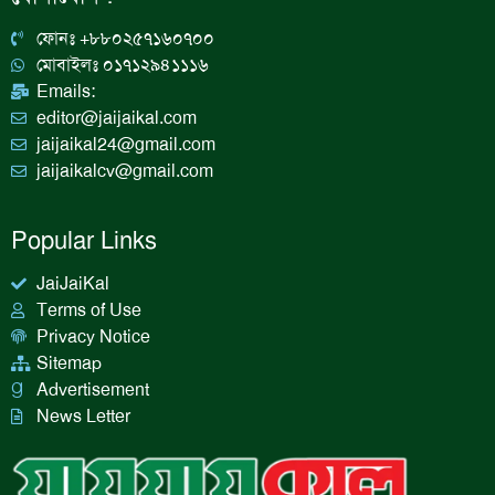
o
r
i
e
k
a
n
ফোনঃ +৮৮০২৫৭১৬০৭০০
m
মোবাইলঃ ০১৭১২৯৪১১১৬
Emails:
editor@jaijaikal.com
jaijaikal24@gmail.com
jaijaikalcv@gmail.com
Popular Links
JaiJaiKal
Terms of Use
Privacy Notice
Sitemap
Advertisement
News Letter