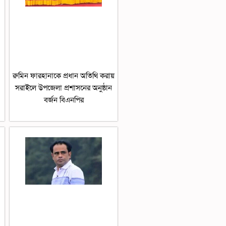
রুমিন ফারহানাকে প্রধান অতিথি করায়
সরাইলে উপজেলা প্রশাসনের অনুষ্ঠান
বর্জন বিএনপির