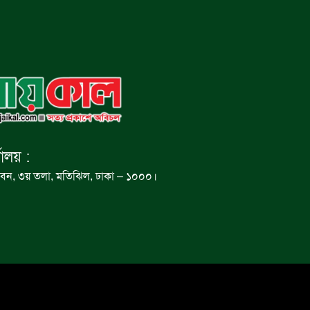
যালয় :
বন, ৩য় তলা, মতিঝিল, ঢাকা – ১০০০।