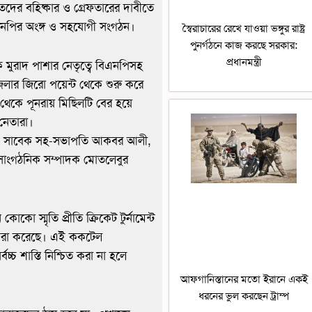
দের বহিষ্কার ও গ্রেফতারের দাবীতে
নপির অংঙ্গ ও সহযোগী সংগঠন।
স্বৈরাচারের রেখে যাওয়া ভঙ্গুর রাষ্ট্র
পুনর্গঠনে কাজ করছে সরকার:
প্রধানমন্ত্রী
মুরাদ পাশার নেতৃত্বে বিএনপিসহ
েলার জিরো পয়েন্ট থেকে শুরু করে
থেকে পূনরায় মিছিলটি বের হয়ে
 নেতারা।
াশা, সাবেক সহ-সভাপতি আকবর আলী,
সাংগঠনিক সম্পাদক মোতলেবুর
ো স্মৃতি প্রীতি ক্রিকেট টুর্নামেন্ট
ধ করা করেছে। এই ককটেল
্চ শাস্তি নিশ্চিত করা না হলে
আফগানিস্তানের মতো ইরানে একই
ধরনের ভুল করছেন ট্রাম্প