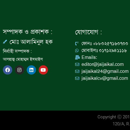
সম্পাদক ও প্রকাশক :
যোগাযোগ :
মোঃ আলামিনুল হক
ফোনঃ +৮৮০২৫৭১৬০৭০০
মোবাইলঃ ০১৭১২৯৪১১১৬
নির্বাহী সম্পাদক :
Emails:
আলহাজ্ব মোহাম্মদ ইসমাইল
editor@jaijaikal.com
F
I
L
Y
jaijaikal24@gmail.com
a
n
i
o
c
s
n
u
jaijaikalcv@gmail.com
e
t
k
t
b
a
e
u
o
g
d
b
o
r
i
e
k
a
n
m
Copyright Ⓒ 20
120/A, R.