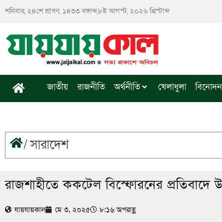
Skip
শনিবার, ২৪শে শ্রাবণ, ১৪৩৩ বঙ্গাব্দ,৮ই আগস্ট, ২০২৬ খ্রিস্টাব্দ
to
content
জাতীয়
রাজনীতি
অর্থনীতি
খেলাধুলা
বিনোদন
/
সারাদেশ
রাজশাহীতে ককটেল বিস্ফোরনের প্রতিবাদে উ
যায়যায়কাল
মে ৩, ২০২৫
৮:১৬ অপরাহ্ণ