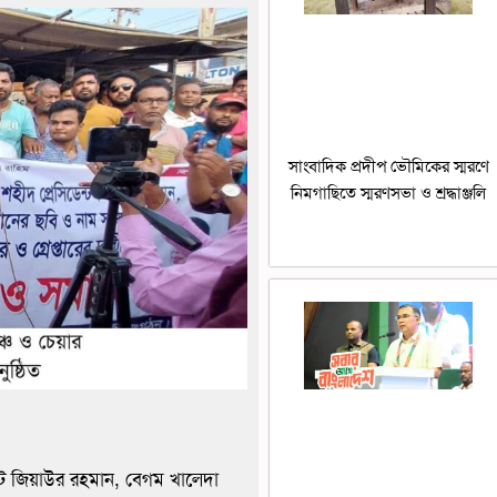
সাংবাদিক প্রদীপ ভৌমিকের স্মরণে
নিমগাছিতে স্মরণসভা ও শ্রদ্ধাঞ্জলি
ডেন্ট জিয়াউর রহমান, বেগম খালেদা