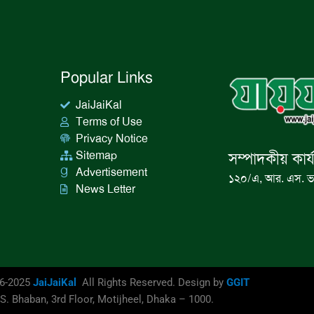
Popular Links
JaiJaiKal
Terms of Use
Privacy Notice
Sitemap
সম্পাদকীয় কার্
Advertisement
১২০/এ, আর. এস. ভ
News Letter
16-2025
JaiJaiKal
All Rights Reserved. Design by
GGIT
S. Bhaban, 3rd Floor, Motijheel, Dhaka – 1000.