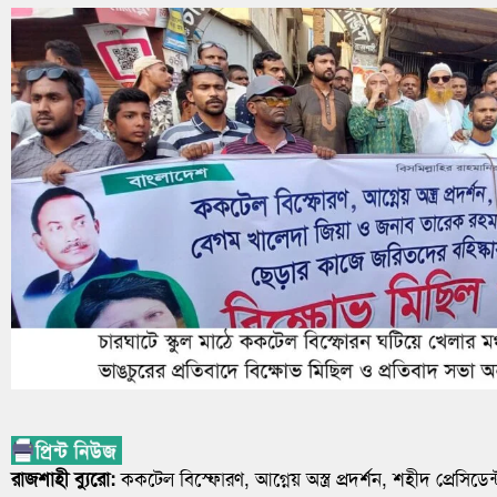
রাজশাহী ব্যুরো:
ককটেল বিস্ফোরণ, আগ্নেয় অস্ত্র প্রদর্শন, শহীদ প্রেসি