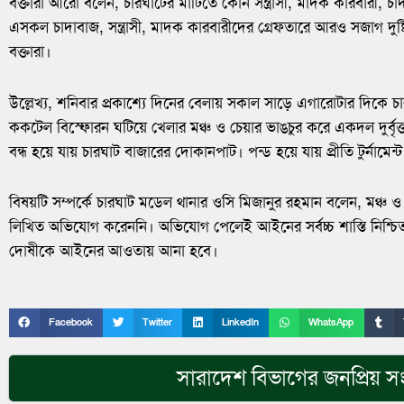
বক্তারা আরো বলেন, চারঘাটের মাটিতে কোন সন্ত্রাসী, মাদক কারবারী, চা
এসকল চাদাবাজ, সন্ত্রাসী, মাদক কারবারীদের গ্রেফতারে আরও সজাগ দুষ্
বক্তারা।
উল্লেখ্য, শনিবার প্রকাশ্যে দিনের বেলায় সকাল সাড়ে এগারোটার দিকে চা
ককটেল বিস্ফোরন ঘটিয়ে খেলার মঞ্চ ও চেয়ার ভাঙচুর করে একদল দুর্বৃ
বন্ধ হয়ে যায় চারঘাট বাজারের দোকানপাট। পন্ড হয়ে যায় প্রীতি টুর্নামেন্
বিষয়টি সম্পর্কে চারঘাট মডেল থানার ওসি মিজানুর রহমান বলেন, মঞ্চ
লিখিত অভিযোগ করেননি। অভিযোগ পেলেই আইনের সর্বচ্চ শাস্তি নিশ্চিত ক
দোষীকে আইনের আওতায় আনা হবে।
Facebook
Twitter
LinkedIn
WhatsApp
সারাদেশ
বিভাগের জনপ্রিয় স