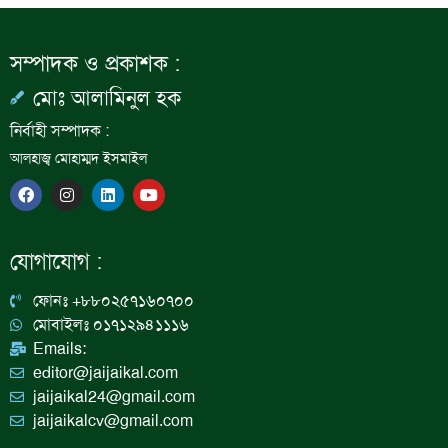
সম্পাদক ও প্রকাশক :
মোঃ আলামিনুল হক
নির্বাহী সম্পাদক :
আলহাজ্ব মোহাম্মদ ইসমাইল
F
I
L
Y
a
n
i
o
c
s
n
u
e
t
k
t
b
a
e
u
যোগাযোগ :
o
g
d
b
o
r
i
e
k
a
n
ফোনঃ +৮৮০২৫৭১৬০৭০০
m
মোবাইলঃ ০১৭১২৯৪১১১৬
Emails:
editor@jaijaikal.com
jaijaikal24@gmail.com
jaijaikalcv@gmail.com