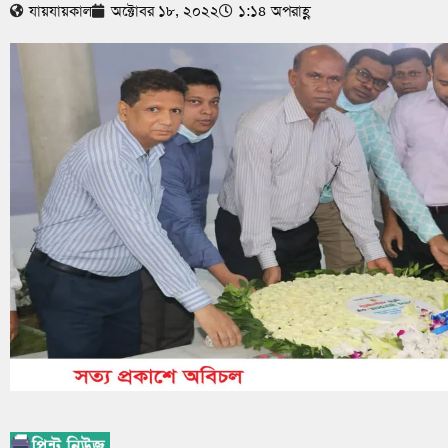
যায়যায়কাল
অক্টোবর ১৮, ২০২২
১:১৪ অপরাহ্ণ