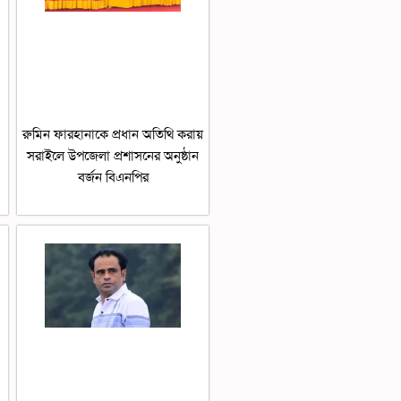
রুমিন ফারহানাকে প্রধান অতিথি করায়
সরাইলে উপজেলা প্রশাসনের অনুষ্ঠান
বর্জন বিএনপির