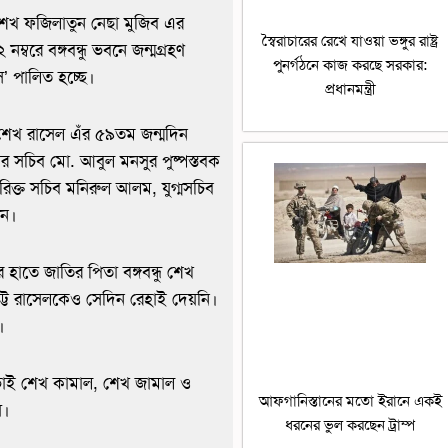
া শেখ ফজিলাতুন নেছা মুজিব এর
স্বৈরাচারের রেখে যাওয়া ভঙ্গুর রাষ্ট্র
্বরে বঙ্গবন্ধু ভবনে জন্মগ্রহণ
পুনর্গঠনে কাজ করছে সরকার:
’ পালিত হচ্ছে।
প্রধানমন্ত্রী
শেখ রাসেল এঁর ৫৯তম জন্মদিন
়ের সচিব মো. আবুল মনসুর পুষ্পস্তবক
িরিক্ত সচিব মনিরুল আলম, যুগ্মসচিব
েন।
হাতে জাতির পিতা বঙ্গবন্ধু শেখ
্ট রাসেলকেও সেদিন রেহাই দেয়নি।
।
ব, ভাই শেখ কামাল, শেখ জামাল ও
আফগানিস্তানের মতো ইরানে একই
়।
ধরনের ভুল করছেন ট্রাম্প