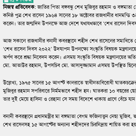
নিজস্ব প্রতিবেদক
: জাতির পিতা বঙ্গবন্ধু শেখ মুজিবুর রহমান ও বঙ্গমাত
কনিষ্ঠ পুত্র শেখ রাসেল ১৯৬৪ সালের ১৮ অক্টোবর রাজধানীর ধানমন্ডি ৩২ নম
করেন। তার জন্মদিন উপলক্ষে আজ দেশে যথাযথভাবে ‘শেখ রাসেল দিবস
আজ সকালে রাজধানীর বনানী কবরস্থানে শহীদ শেখ রাসেলের সমাধিতে 
‘শেখ রাসেল দিবস ২০২২’ উদযাপন উপলক্ষ্যে সংস্কৃতি বিষয়ক মন্ত্রণালয
অর্পণ করে শ্রদ্ধা নিবেদন করেন। এসময় সংস্কৃতি বিষয়ক মন্ত্রণালয়ের অত
মো. আতাউর রহমান, উপসচিব মো. আসাদুজ্জামান এসময় উপস্থিত ছিল
উল্লেখ্য, ১৯৭৫ সালের ১৫ আগস্ট কালরাতে স্বাধীনতাবিরোধী ঘাতকচক্রের 
মুজিবুর রহমান সপরিবারে নির্মমভাবে শহীদ হন। ঘাতকরা ১০ বছরের ছোট
তার দুই মেয়ে হাসিনা ও রেহানা সে সময় বিদেশে থাকায় প্রাণে বেঁচে যান
বনানী কবরস্থানে প্রধানমন্ত্রীর মা বঙ্গমাতা বেগম ফজিলাতুন নেছা মুজি
শেখ রাসেলসহ ১৫ আগস্টের অন্যান্য শহীদদের চিরনিদ্রায় শায়িত করা হয