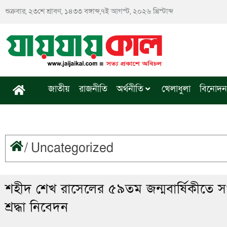
Skip
শুক্রবার, ২৩শে শ্রাবণ, ১৪৩৩ বঙ্গাব্দ,৭ই আগস্ট, ২০২৬ খ্রিস্টাব্দ
to
content
জাতীয়
রাজনীতি
অর্থনীতি
খেলাধুলা
বিনোদন
/
Uncategorized
শহীদ শেখ রাসেলের ৫৯তম জন্মবার্ষিকীতে সংস্ক
শ্রদ্ধা নিবেদন