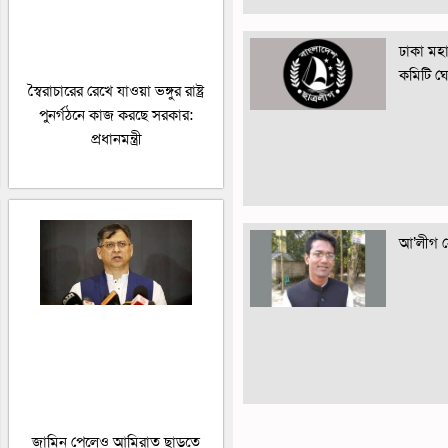
ঢাকা মহান
কমিটি ঘ
স্বৈরাচারের রেখে যাওয়া ভঙ্গুর রাষ্ট্র
পুনর্গঠনে কাজ করছে সরকার:
প্রধানমন্ত্রী
আ’লীগ নে
জামিন পেলেও আমিরাত ছাড়তে