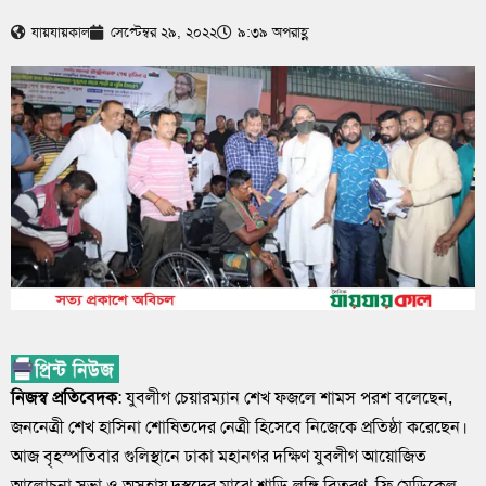
যায়যায়কাল
সেপ্টেম্বর ২৯, ২০২২
৯:৩৯ অপরাহ্ণ
নিজস্ব প্রতিবেদক
: যুবলীগ চেয়ারম্যান শেখ ফজলে শামস পরশ বলেছেন,
জননেত্রী শেখ হাসিনা শোষিতদের নেত্রী হিসেবে নিজেকে প্রতিষ্ঠা করেছেন।
আজ বৃহস্পতিবার গুলিস্থানে ঢাকা মহানগর দক্ষিণ যুবলীগ আয়োজিত
আলোচনা সভা ও অসহায় দুস্থদের মাঝে শাড়ি-লুঙ্গি বিতরণ, ফ্রি মেডিকেল