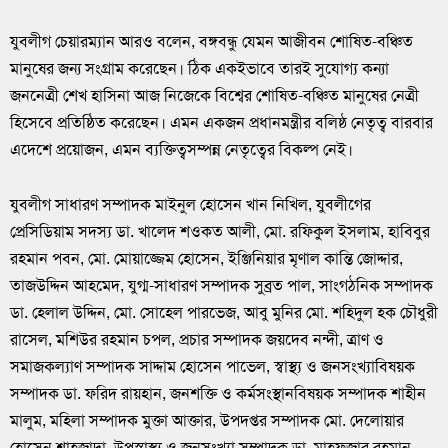
যুবলীগ চেয়ারম্যান আরও বলেন, বঙ্গবন্ধু যেমন আজীবন শোষিত-বঞ্চিত
মানুষের জন্য সংগ্রাম করেছেন। ঠিক একইভাবে তারই সুযোগ্য কন্যা
জননেত্রী শেখ হাসিনা আজ নিজেকে বিশ্বের শোষিত-বঞ্চিত মানুষের নেত্রী
হিসেবে প্রতিষ্ঠিত করেছেন। এমন একজন প্রধানমন্ত্রীর বলিষ্ঠ নেতৃত্ব বারবার
এদেশে প্রয়োজন, এমন ব্যক্তিত্বসম্পন্ন নেতৃত্বের বিকল্প নেই।
যুবলীগ সাধারণ সম্পাদক মাইনুল হোসেন খান নিখিল, যুবলীগের
প্রেসিডিয়াম সদস্য ডা. খালেদ শওকত আলী, মো. রফিকুল ইসলাম, হাবিবুর
রহমান পবন, মো. মোয়াজ্জেম হোসেন, ইঞ্জিনিয়ার মৃণাল কান্তি জোদ্দার,
তাজউদ্দিন আহমেদ, যুগ্ম-সাধারণ সম্পাদক সুব্রত পাল, সাংগঠনিক সম্পাদক
ডা. হেলাল উদ্দিন, মো. সোহেল পারভেজ, আবু মুনির মো. শহিদুল হক চৌধুরী
রাসেল, মশিউর রহমান চপল, প্রচার সম্পাদক জয়দেব নন্দী, ত্রাণ ও
সমাজকল্যাণ সম্পাদক সাদ্দাম হোসেন পাভেল, স্বাস্থ্য ও জনসংখ্যাবিষয়ক
সম্পাদক ডা. ফরিদ রায়হান, জনশক্তি ও কর্মসংস্থানবিষয়ক সম্পাদক শাহীন
মালুম, মহিলা সম্পাদক মুক্তা আক্তার, উপদপ্তর সম্পাদক মো. দেলোয়ার
হোসেন শাহজাদা, উপস্বাস্থ্য ও জনসংখ্যা সম্পাদক ডা. মাহফুজার রহমান