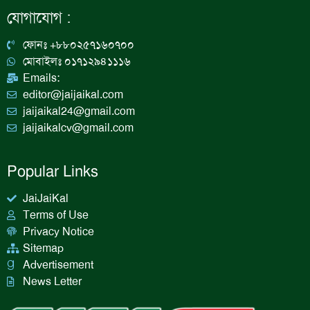
b
a
e
u
যোগাযোগ :
o
g
d
b
o
r
i
e
k
a
n
ফোনঃ +৮৮০২৫৭১৬০৭০০
m
মোবাইলঃ ০১৭১২৯৪১১১৬
Emails:
editor@jaijaikal.com
jaijaikal24@gmail.com
jaijaikalcv@gmail.com
Popular Links
JaiJaiKal
Terms of Use
Privacy Notice
Sitemap
Advertisement
News Letter