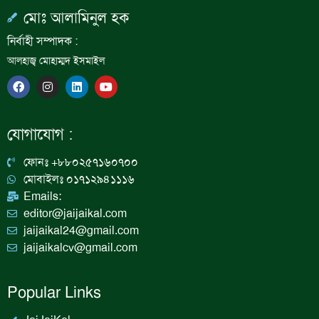
মোঃ আলামিনুল হক
নির্বাহী সম্পাদক :
আলহাজ্ব মোহাম্মদ ইসমাইল
F
I
L
Y
a
n
i
o
c
s
n
u
e
t
k
t
b
a
e
u
যোগাযোগ :
o
g
d
b
o
r
i
e
k
a
n
ফোনঃ +৮৮০২৫৭১৬০৭০০
m
মোবাইলঃ ০১৭১২৯৪১১১৬
Emails:
editor@jaijaikal.com
jaijaikal24@gmail.com
jaijaikalcv@gmail.com
Popular Links