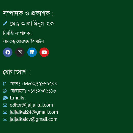
সম্পাদক ও প্রকাশক :
মোঃ আলামিনুল হক
নির্বাহী সম্পাদক :
আলহাজ্ব মোহাম্মদ ইসমাইল
F
I
L
Y
a
n
i
o
c
s
n
u
e
t
k
t
b
a
e
u
যোগাযোগ :
o
g
d
b
o
r
i
e
k
a
n
ফোনঃ +৮৮০২৫৭১৬০৭০০
m
মোবাইলঃ ০১৭১২৯৪১১১৬
Emails:
editor@jaijaikal.com
jaijaikal24@gmail.com
jaijaikalcv@gmail.com