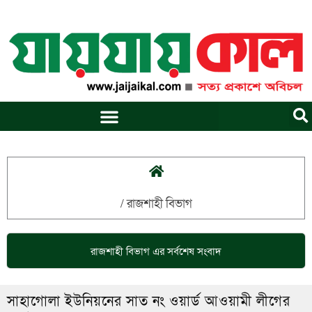
Skip
to
content
/
রাজশাহী বিভাগ
রাজশাহী বিভাগ
এর সর্বশেষ সংবাদ
সাহাগোলা ইউনিয়নের সাত নং ওয়ার্ড আওয়ামী লীগের