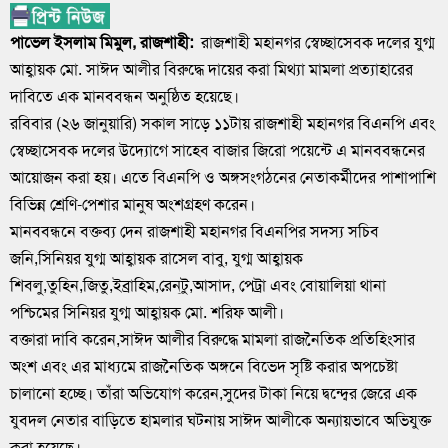
পাভেল ইসলাম মিমুল, রাজশাহী:
রাজশাহী মহানগর স্বেচ্ছাসেবক দলের যুগ্ম
আহ্বায়ক মো. সাঈদ আলীর বিরুদ্ধে দায়ের করা মিথ্যা মামলা প্রত্যাহারের
দাবিতে এক মানববন্ধন অনুষ্ঠিত হয়েছে।
রবিবার (২৬ জানুয়ারি) সকাল সাড়ে ১১টায় রাজশাহী মহানগর বিএনপি এবং
স্বেচ্ছাসেবক দলের উদ্যোগে সাহেব বাজার জিরো পয়েন্টে এ মানববন্ধনের
আয়োজন করা হয়। এতে বিএনপি ও অঙ্গসংগঠনের নেতাকর্মীদের পাশাপাশি
বিভিন্ন শ্রেণি-পেশার মানুষ অংশগ্রহণ করেন।
মানববন্ধনে বক্তব্য দেন রাজশাহী মহানগর বিএনপির সদস্য সচিব
জনি,সিনিয়র যুগ্ম আহ্বায়ক রাসেল বাবু, যুগ্ম আহ্বায়ক
শিবলু,তুহিন,জিতু,ইব্রাহিম,রেন্
টু,আসাদ, পেট্রা এবং বোয়ালিয়া থানা
পশ্চিমের সিনিয়র যুগ্ম আহ্বায়ক মো. শরিফ আলী।
বক্তারা দাবি করেন,সাঈদ আলীর বিরুদ্ধে মামলা রাজনৈতিক প্রতিহিংসার
অংশ এবং এর মাধ্যমে রাজনৈতিক অঙ্গনে বিভেদ সৃষ্টি করার অপচেষ্টা
চালানো হচ্ছে। তাঁরা অভিযোগ করেন,সুদের টাকা নিয়ে দ্বন্দ্বের জেরে এক
যুবদল নেতার বাড়িতে হামলার ঘটনায় সাঈদ আলীকে অন্যায়ভাবে অভিযুক্ত
করা হয়েছে।