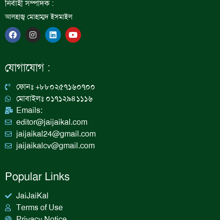
নির্বাহী সম্পাদক :
আলহাজ্ব মোহাম্মদ ইসমাইল
F
I
L
Y
a
n
i
o
c
s
n
u
e
t
k
t
b
a
e
u
যোগাযোগ :
o
g
d
b
o
r
i
e
k
a
n
ফোনঃ +৮৮০২৫৭১৬০৭০০
m
মোবাইলঃ ০১৭১২৯৪১১১৬
Emails:
editor@jaijaikal.com
jaijaikal24@gmail.com
jaijaikalcv@gmail.com
Popular Links
JaiJaiKal
Terms of Use
Privacy Notice