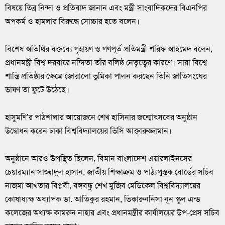
বিষয়ে তিব্র নিন্দা ও প্রতিবাদ জানান এবং মন্ত্রী সাংবাদিকদের বিএনপির
অপকর্ম ও হামলার বিরুদ্ধে সোচ্চার হতে বলেন।
বিশেষ অতিথির বক্তব্যে গৃহায়ণ ও গণপূর্ত প্রতিমন্ত্রী শরিফ আহমেদ বলেন,
প্রধানমন্ত্রী বিশ্ব দরবারে নন্দিতা তাঁর বলিষ্ঠ নেতৃত্বের কারণে। সারা বিশ্বে
শান্তি প্রতিষ্ঠার ক্ষেত্রে জোরালো ভুমিকা পালন করছেন তিনি জাতিসংঘের
ভাষণ তা ফুটে উঠেছে।
হাসুমণি’র পাঠশালার আয়োজনে শেখ হাসিনার জন্মোৎসবের অনুষ্ঠান
উদ্বোধন করেন ঢাকা বিশ্ববিদ্যালয়ের ভিসি আক্তারুজ্জামান।
অনুষ্ঠানে আরও উপস্থিত ছিলেন, বিমান বাংলাদেশ এয়ারলাইনসের
চেয়ারম্যান সাজ্জাদুল হাসান, জাতীয় শিক্ষাক্রম ও পাঠ্যপুস্তক বোর্ডের সচিব
নাজমা আখতার বিপ্লবী, বঙ্গবন্ধু শেখ মুজিব মেডিকেল বিশ্ববিদ্যালয়ের
কোষাধ্যক্ষ অধ্যাপক ডা. আতিকুর রহমান, ভিকারুননিসা নূন স্কুল এন্ড
কলেজের অধ্যক্ষ কামরুন নাহার এবং প্রধানমন্ত্রীর কার্যালয়ের উপ-প্রেস সচিব