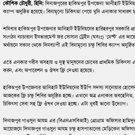
কৌশিক চৌধুরী, হিলি:
দিনাজপুরের হাকিমপুর উপজেলা আলীহাট ইউনিয়নে দি
ক্যাম্প অনুষ্ঠিত হয়েছে। বিনামূল্যে চিকিৎতা পেয়ে খুনি এলাকার সাধারণ 
শনিবার হাকিমপুর উপজেলার আলিহাট ইউনিয়নের হারিহরপুর সরকারি প্রাথম
সংগঠন ন্যাচারাল ইনভারমেন্ট ফর সোসাল ট্রেইন (ঘবংঃ) ‘নেস্ট’ এর 
অর্থায়নে সকাল থেকে দিনব্যাপী এই বিনামূল্যে চক্ষু শিবির ক্যাম্প অনুষ্ঠি
এতে এলকার গরীব অসহায় ও দুস্থ মানুষদের চোখের প্রাথমিক চিকিৎসা 
করন, এবং অপারেশন ও ঔষধ ফ্রি দেওয়া হয়েছে।
হাকিমপুর উপজেলার আলিহাট ইউনিয়নের ইউপি সদস্য সানোয়ার হোসেন
আজকের ফ্রি চক্ষু শিবির অনুষ্ঠিত হচ্ছে। এখানে অত্র এলাকার অবহেলিত,
চিকিৎসা সেবা সহ ফ্রি ঔষধ দেওয়া হচ্ছে। এটা খুবই ভালো উদ্যোগ।
দিনাজপুর গাওসুল আযম এর (বিএনএসবিআই) প্রোগ্রাম অফিসার হামিদুর র
আয়োজনে দিনাজপুর গাওসুল আযম চক্ষু হাসপাতালের মেড়িকেল অফিসার ড