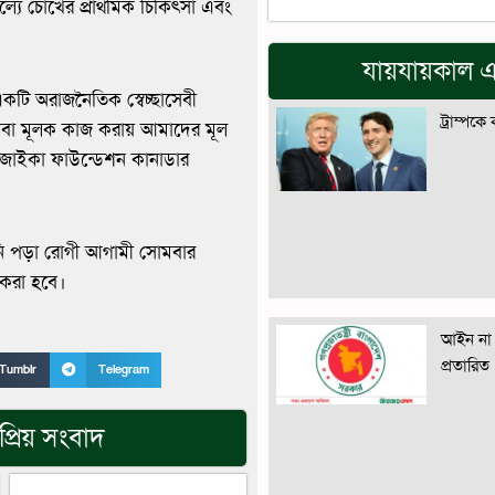
ুল্যে চোখের প্রাথমিক চিকিৎসা এবং
যায়যায়কাল এ
একটি অরাজনৈতিক স্বেচ্ছাসেবী
ট্রাম্পকে
সেবা মূলক কাজ করায় আমাদের মূল
ও জাইকা ফাউন্ডেশন কানাডার
ছানি পড়া রোগী আগামী সোমবার
 করা হবে।
আইন না 
প্রতারিত
Tumblr
Telegram
্রিয় সংবাদ