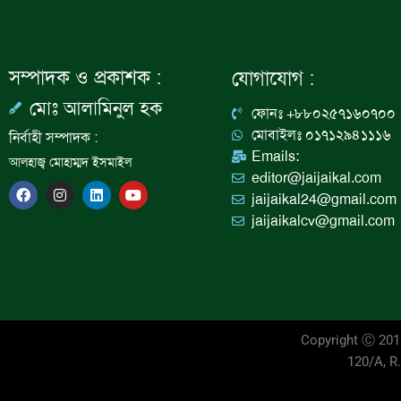
সম্পাদক ও প্রকাশক :
যোগাযোগ :
মোঃ আলামিনুল হক
ফোনঃ +৮৮০২৫৭১৬০৭০০
মোবাইলঃ ০১৭১২৯৪১১১৬
নির্বাহী সম্পাদক :
Emails:
আলহাজ্ব মোহাম্মদ ইসমাইল
editor@jaijaikal.com
F
I
L
Y
jaijaikal24@gmail.com
a
n
i
o
c
s
n
u
jaijaikalcv@gmail.com
e
t
k
t
b
a
e
u
o
g
d
b
o
r
i
e
k
a
n
m
Copyright Ⓒ 20
120/A, R.