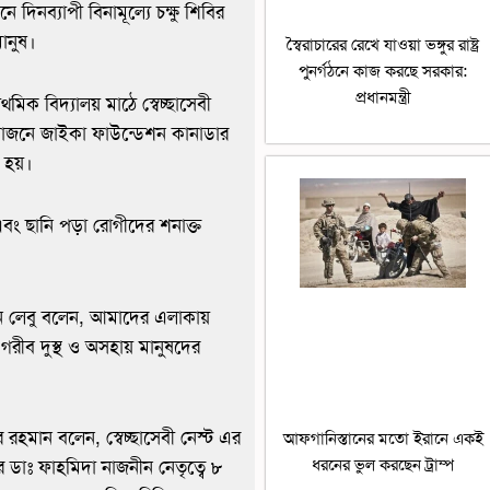
নব্যাপী বিনামূল্যে চক্ষু শিবির
মানুষ।
স্বৈরাচারের রেখে যাওয়া ভঙ্গুর রাষ্ট্র
পুনর্গঠনে কাজ করছে সরকার:
প্রধানমন্ত্রী
িক বিদ্যালয় মাঠে স্বেচ্ছাসেবী
আয়োজনে জাইকা ফাউন্ডেশন কানাডার
ত হয়।
এবং ছানি পড়া রোগীদের শনাক্ত
 লেবু বলেন, আমাদের এলাকায়
 গরীব দুস্থ ও অসহায় মানুষদের
হমান বলেন, স্বেচ্ছাসেবী নেস্ট এর
আফগানিস্তানের মতো ইরানে একই
ধরনের ভুল করছেন ট্রাম্প
াঃ ফাহমিদা নাজনীন নেতৃত্বে ৮