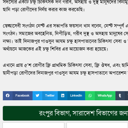
সদস্যের একটি চক্ষু চিকিৎসক দল গরীব, অসহায় ও দুস্থ মানুষদের বিনাম
ছানি পড়া রোগীদের নির্নয় করার কাজ করতেছি।
স্বেচ্ছাসেবী সংগঠন নেস্ট এর সভাপতি ফয়সাল খান বলেন, নেস্ট সম্পূর্ণ 
সংগঠন। সমাজের অবহেলিত, নিপীড়িত, গরীব দুস্থ ও অসহায় মানুষের 
লক্ষ্য। তাই দিনাজপুর গাওসুল আযম চক্ষু হাসপাতালের চিকিৎসা সেবা 
অর্থায়নে আজকের এই চক্ষু শিবির এর আয়োজন করা হয়েছে।
এখানে প্রায় ৫’শ রোগীর ফ্রি প্রাথমিক চিকিৎসা সেবা, ফ্রি ঔষধ, এবং 
ছানীপড়া রোগীদের দিনাজপুর গাওসুল আযম চক্ষু হাসপাতালে অপারেশন
Facebook
Twitter
LinkedIn
WhatsApp
রংপুর বিভাগ
,
সারাদেশ
বিভাগের জনপ