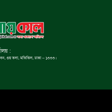
যালয় :
বন, ৩য় তলা, মতিঝিল, ঢাকা – ১০০০।