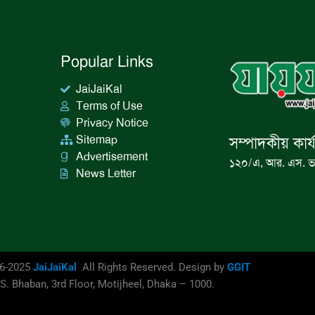
Popular Links
JaiJaiKal
Terms of Use
Privacy Notice
Sitemap
সম্পাদকীয় কার্
Advertisement
১২০/এ, আর. এস. ভ
News Letter
16-2025
JaiJaiKal
All Rights Reserved. Design by
GGIT
S. Bhaban, 3rd Floor, Motijheel, Dhaka – 1000.