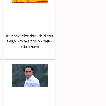
রুমিন ফারহানাকে প্রধান অতিথি করায়
সরাইলে উপজেলা প্রশাসনের অনুষ্ঠান
বর্জন বিএনপির