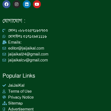
F
I
L
Y
a
n
i
o
c
s
n
u
e
t
k
t
b
a
e
u
যোগাযোগ :
o
g
d
b
o
r
i
e
k
a
n
ফোনঃ +৮৮০২৫৭১৬০৭০০
m
মোবাইলঃ ০১৭১২৯৪১১১৬
Emails:
editor@jaijaikal.com
jaijaikal24@gmail.com
jaijaikalcv@gmail.com
Popular Links
JaiJaiKal
Terms of Use
Privacy Notice
Sitemap
Advertisement