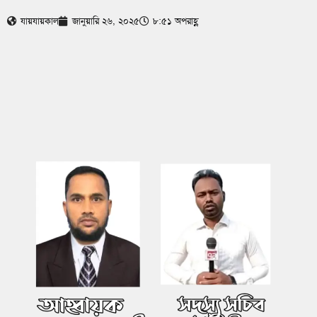
যায়যায়কাল
জানুয়ারি ২৬, ২০২৫
৮:৫১ অপরাহ্ণ