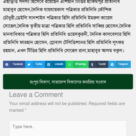
এছাড়াও সদস্য হিসেবে রয়েছেন এশিয়ান টিভির হাকিমপুর প্রতিনিধি
মাহাবুব হোসেন,দৈনিক যায়যায়কাল পত্রিকার প্রতিনিধি কৌশিক
চৌধুরী,ডেইলি সানশাইন পত্রিকার হিলি প্রতিনিধি ইমরুল কায়েস
সোহেল,দৈনিক তৃতীয় মাত্রা পত্রিকার হিলি প্রতিনিধি সাব্বির হোসেন,দৈনিক
মানবাধিকার পত্রিকার হিলি প্রতিনিধি ওয়েসকুরনী, দৈনিক কালবেলার হিলি
প্রতিনিধি ফারহান হোসেন, গ্লোবাল টেলিভিশনের হিলি প্রতিনিধি লুৎফর
রহমান, এখন টিভির হিলি প্রতিনিধি সোহেল রানা,মাহাবুব আলম বকুল।
Facebook
Twitter
LinkedIn
WhatsApp
Tumblr
Telegram
রংপুর বিভাগ
,
সারাদেশ
বিভাগের জনপ্রিয় সংবাদ
Leave a Comment
Your email address will not be published.
Required fields are
marked
*
Type
here..