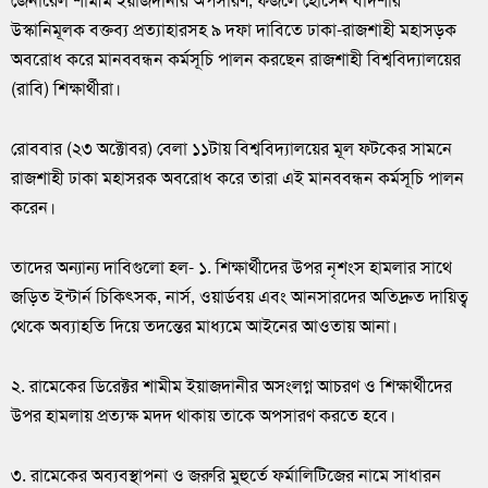
জেনারেল শামীম ইয়াজদানীর অপসারণ, ফজলে হোসেন বাদশার
উস্কানিমূলক বক্তব্য প্রত্যাহারসহ ৯ দফা দাবিতে ঢাকা-রাজশাহী মহাসড়ক
অবরোধ করে মানববন্ধন কর্মসূচি পালন করছেন রাজশাহী বিশ্ববিদ্যালয়ের
(রাবি) শিক্ষার্থীরা।
রোববার (২৩ অক্টোবর) বেলা ১১টায় বিশ্ববিদ্যালয়ের মূল ফটকের সামনে
রাজশাহী ঢাকা মহাসরক অবরোধ করে তারা এই মানববন্ধন কর্মসূচি পালন
করেন।
তাদের অন্যান্য দাবিগুলো হল- ১. শিক্ষার্থীদের উপর নৃশংস হামলার সাথে
জড়িত ইন্টার্ন চিকিৎসক, নার্স, ওয়ার্ডবয় এবং আনসারদের অতিদ্রুত দায়িত্ব
থেকে অব্যাহতি দিয়ে তদন্তের মাধ্যমে আইনের আওতায় আনা।
২. রামেকের ডিরেক্টর শামীম ইয়াজদানীর অসংলগ্ন আচরণ ও শিক্ষার্থীদের
উপর হামলায় প্রত্যক্ষ মদদ থাকায় তাকে অপসারণ করতে হবে।
৩. রামেকের অব্যবস্থাপনা ও জরুরি মুহুর্তে ফর্মালিটিজের নামে সাধারন