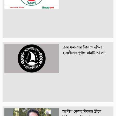
ঢাকা মহানগর উত্তর ও দক্ষিণ
ছাত্রলীগের পূর্ণাঙ্গ কমিটি ঘোষণা
আ’লীগ নেতার বিরুদ্ধে স্ত্রীকে