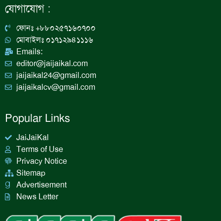
b
a
e
u
যোগাযোগ :
o
g
d
b
o
r
i
e
k
a
n
ফোনঃ +৮৮০২৫৭১৬০৭০০
m
মোবাইলঃ ০১৭১২৯৪১১১৬
Emails:
editor@jaijaikal.com
jaijaikal24@gmail.com
jaijaikalcv@gmail.com
Popular Links
JaiJaiKal
Terms of Use
Privacy Notice
Sitemap
Advertisement
News Letter