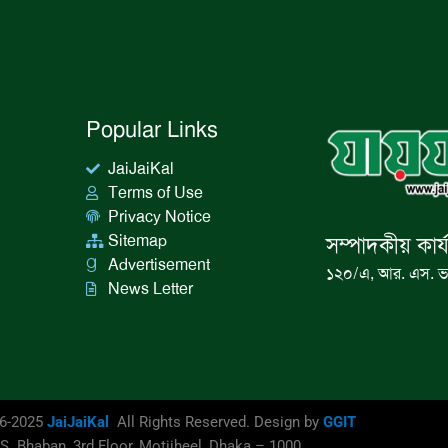
Popular Links
JaiJaiKal
Terms of Use
Privacy Notice
Sitemap
সম্পাদকীয় কার্
Advertisement
১২০/এ, আর. এস. ভ
News Letter
16-2025
JaiJaiKal
All Rights Reserved. Design by
GGIT
S. Bhaban, 3rd Floor, Motijheel, Dhaka – 1000.