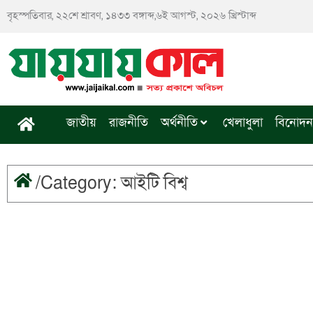
Skip
বৃহস্পতিবার, ২২শে শ্রাবণ, ১৪৩৩ বঙ্গাব্দ,৬ই আগস্ট, ২০২৬ খ্রিস্টাব্দ
to
content
জাতীয়
রাজনীতি
অর্থনীতি
খেলাধুলা
বিনোদন
/Category: আইটি বিশ্ব