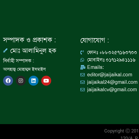
সম্পাদক ও প্রকাশক :
যোগাযোগ :
মোঃ আলামিনুল হক
ফোনঃ +৮৮০২৫৭১৬০৭০০
মোবাইলঃ ০১৭১২৯৪১১১৬
নির্বাহী সম্পাদক :
Emails:
আলহাজ্ব মোহাম্মদ ইসমাইল
editor@jaijaikal.com
F
I
L
Y
jaijaikal24@gmail.com
a
n
i
o
c
s
n
u
jaijaikalcv@gmail.com
e
t
k
t
b
a
e
u
o
g
d
b
o
r
i
e
k
a
n
m
Copyright Ⓒ 20
120/A, R.