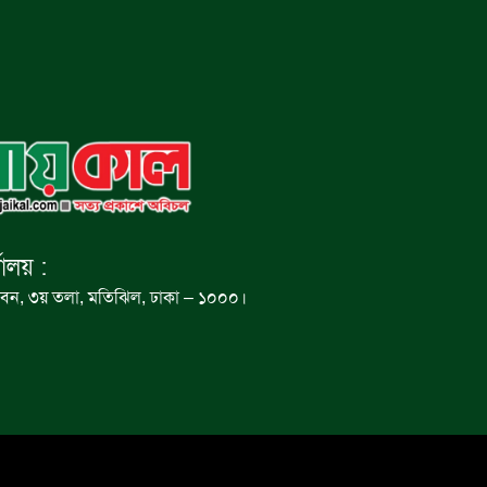
যালয় :
বন, ৩য় তলা, মতিঝিল, ঢাকা – ১০০০।