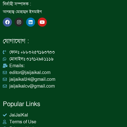
নির্বাহী সম্পাদক :
আলহাজ্ব মোহাম্মদ ইসমাইল
F
I
L
Y
a
n
i
o
c
s
n
u
e
t
k
t
b
a
e
u
যোগাযোগ :
o
g
d
b
o
r
i
e
k
a
n
ফোনঃ +৮৮০২৫৭১৬০৭০০
m
মোবাইলঃ ০১৭১২৯৪১১১৬
Emails:
editor@jaijaikal.com
jaijaikal24@gmail.com
jaijaikalcv@gmail.com
Popular Links
JaiJaiKal
Terms of Use