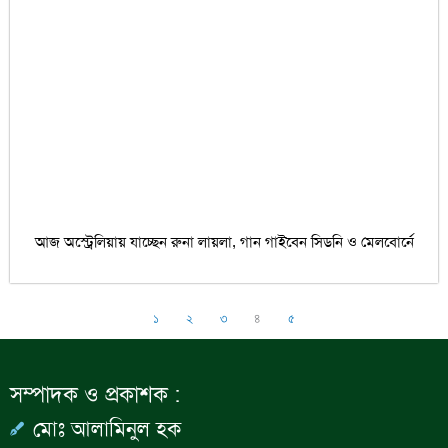
আজ অস্ট্রেলিয়ায় যাচ্ছেন রুনা লায়লা, গান গাইবেন সিডনি ও মেলবোর্নে
১
২
৩
৪
৫
সম্পাদক ও প্রকাশক :
মোঃ আলামিনুল হক