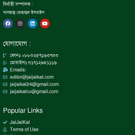
নির্বাহী সম্পাদক :
আলহাজ্ব মোহাম্মদ ইসমাইল
F
I
L
Y
a
n
i
o
c
s
n
u
e
t
k
t
b
a
e
u
যোগাযোগ :
o
g
d
b
o
r
i
e
k
a
n
ফোনঃ +৮৮০২৫৭১৬০৭০০
m
মোবাইলঃ ০১৭১২৯৪১১১৬
Emails:
editor@jaijaikal.com
jaijaikal24@gmail.com
jaijaikalcv@gmail.com
Popular Links
JaiJaiKal
Terms of Use