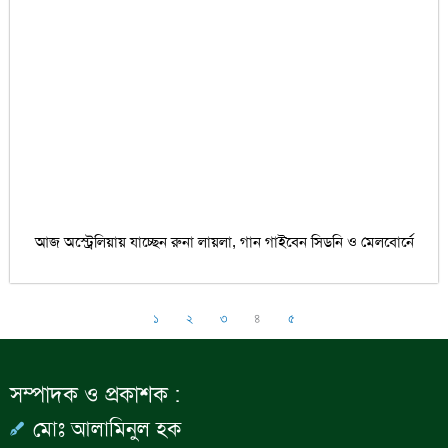
আজ অস্ট্রেলিয়ায় যাচ্ছেন রুনা লায়লা, গান গাইবেন সিডনি ও মেলবোর্নে
১
২
৩
৪
৫
সম্পাদক ও প্রকাশক :
মোঃ আলামিনুল হক