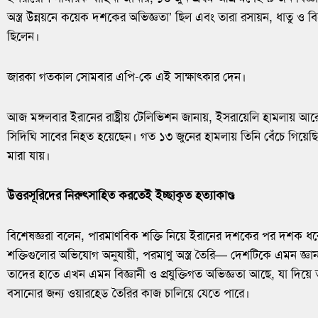
অস্ত্র উন্নয়নে কয়েক দশকের অভিজ্ঞতা’ ছিল এবং তারা রসায়ন, ধাতু ও বি
ছিলেন।
জারকা গতকাল সোমবার এপি-কে এই সাক্ষাৎকার দেন।
আজ মঙ্গলবার ইরানের রাষ্ট্রীয় টেলিভিশন জানায়, ইসরায়েলি হামলায় আরে
সিদিঘি সাবের নিহত হয়েছেন। গত ১৩ জুনের হামলায় তিনি বেঁচে গিয়ে
মারা যায়।
উত্তরসূরিদের নিরুৎসাহিত করতেই ইচ্ছাকৃত হত্যাকাণ্ড
বিশেষজ্ঞরা বলেন, পারমাণবিক শক্তি নিয়ে ইরানের দশকের পর দশক ধ
শক্তিগুলোর অভিযোগ অনুযায়ী, পরমাণু অস্ত্র তৈরি— দেশটিকে এমন জ্ঞান 
তাদের হাতে এখন এমন বিজ্ঞানী ও প্রযুক্তিগত অভিজ্ঞতা আছে, যা দিয়ে তারা
বসানোর জন্য ওয়ারহেড তৈরির কাজ চালিয়ে যেতে পারে।