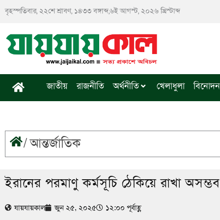
Skip
বৃহস্পতিবার, ২২শে শ্রাবণ, ১৪৩৩ বঙ্গাব্দ,৬ই আগস্ট, ২০২৬ খ্রিস্টাব্দ
to
content
জাতীয়
রাজনীতি
অর্থনীতি
খেলাধুলা
বিনোদন
/
আন্তর্জাতিক
ইরানের পরমাণু কর্মসূচি ঠেকিয়ে রাখা অসম্ভব
যায়যায়কাল
জুন ২৫, ২০২৫
১২:০০ পূর্বাহ্ণ