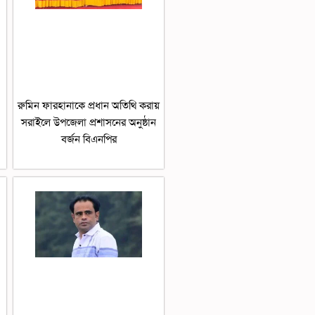
রুমিন ফারহানাকে প্রধান অতিথি করায়
সরাইলে উপজেলা প্রশাসনের অনুষ্ঠান
বর্জন বিএনপির