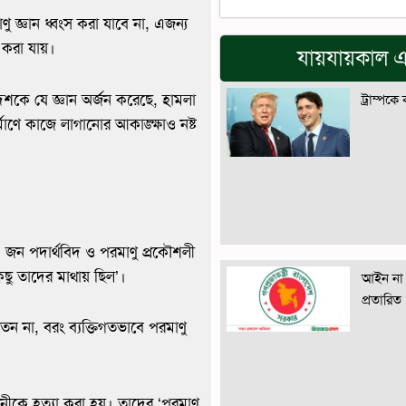
 জ্ঞান ধ্বংস করা যাবে না, এজন্য
র করা যায়।
যায়যায়কাল এ
ক দশকে যে জ্ঞান অর্জন করেছে, হামলা
ট্রাম্পকে
মাণে কাজে লাগানোর আকাঙ্ক্ষাও নষ্ট
১৪ জন পদার্থবিদ ও পরমাণু প্রকৌশলী
িছু তাদের মাথায় ছিল’।
আইন না 
প্রতারিত
তেন না, বরং ব্যক্তিগতভাবে পরমাণু
নীকে হত্যা করা হয়। তাদের ‘পরমাণু