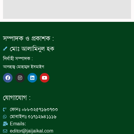
সম্পাদক ও প্রকাশক :
মোঃ আলামিনুল হক
নির্বাহী সম্পাদক :
আলহাজ্ব মোহাম্মদ ইসমাইল
F
I
L
Y
a
n
i
o
c
s
n
u
e
t
k
t
b
a
e
u
যোগাযোগ :
o
g
d
b
o
r
i
e
k
a
n
ফোনঃ +৮৮০২৫৭১৬০৭০০
m
মোবাইলঃ ০১৭১২৯৪১১১৬
Emails:
editor@jaijaikal.com