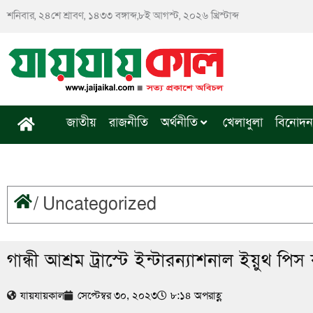
Skip
শনিবার, ২৪শে শ্রাবণ, ১৪৩৩ বঙ্গাব্দ,৮ই আগস্ট, ২০২৬ খ্রিস্টাব্দ
to
content
জাতীয়
রাজনীতি
অর্থনীতি
খেলাধুলা
বিনোদন
/
Uncategorized
গান্ধী আশ্রম ট্রাস্টে ইন্টারন্যাশনাল ইয়ুথ পিস
যায়যায়কাল
সেপ্টেম্বর ৩০, ২০২৩
৮:১৪ অপরাহ্ণ