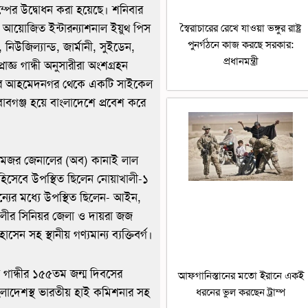
ম্পের উদ্বোধন করা হয়েছে। শনিবার
টের আয়োজিত ইন্টারন্যাশনাল ইয়ুথ পিস
স্বৈরাচারের রেখে যাওয়া ভঙ্গুর রাষ্ট্র
পুনর্গঠনে কাজ করছে সরকার:
 নিউজিল্যান্ড, জার্মানী, সুইডেন,
প্রধানমন্ত্রী
্রাজ্ঞ গান্ধী অনুসারীরা অংশগ্রহন
ষ্ট্রের আহমেদনগর থেকে একটি সাইকেল
বাবগঞ্জ হয়ে বাংলাদেশে প্রবেশ করে
যান মেজর জেনালের (অব) কানাই লাল
হিসেবে উপস্থিত ছিলেন নোয়াখালী-১
্যের মধ্যে উপস্থিত ছিলেন- আইন,
ালীর সিনিয়র জেলা ও দায়রা জজ
 সহ স্থানীয় গণ্যমান্য ব্যক্তিবর্গ।
া গান্ধীর ১৫৫তম জন্ম দিবসের
আফগানিস্তানের মতো ইরানে একই
, বাংলাদেশস্থ ভারতীয় হাই কমিশনার সহ
ধরনের ভুল করছেন ট্রাম্প