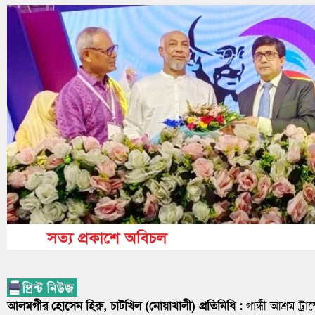
আলমগীর হোসেন হিরু, চাটখিল (নোয়াখালী) প্রতিনিধি :
গান্ধী আশ্রম ট্র