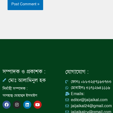
সম্পাদক ও প্রকাশক :
যোগাযোগ :
মোঃ আলামিনুল হক
ফোনঃ +৮৮০২৫৭১৬০৭০০
মোবাইলঃ ০১৭১২৯৪১১১৬
নির্বাহী সম্পাদক :
Emails:
আলহাজ্ব মোহাম্মদ ইসমাইল
editor@jaijaikal.com
F
I
L
Y
jaijaikal24@gmail.com
a
n
i
o
c
s
n
u
jaijaikalcv@gmail.com