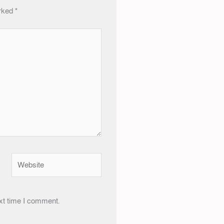
arked
*
Website
xt time I comment.