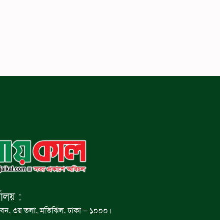
যালয় :
বন, ৩য় তলা, মতিঝিল, ঢাকা – ১০০০।