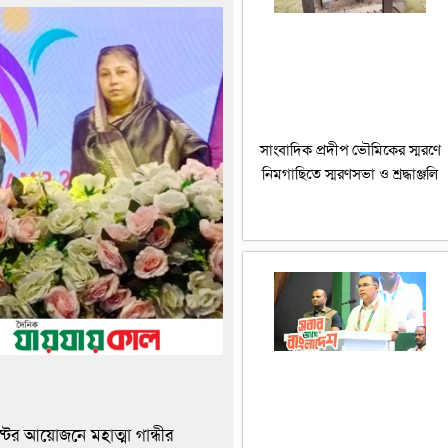
সাংবাদিক প্রদীপ ভৌমিকের স্মরণে
নিমগাছিতে স্মরণসভা ও শ্রদ্ধাঞ্জলি
াস্টের আয়োজনে মহাত্মা গান্ধীর