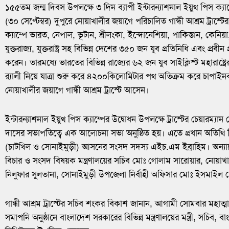
১৫৫তম জন্ম দিবস উপলক্ষে ৩ দিন ব্যাপী ইন্টারন্যাশনাল ইয়ুথ পিস ক্যা
(৩০ সেপ্টেম্বর) দুপুরে নোয়াখালীর জয়াগে পরিচালিত গান্ধী আশ্রম ট্রাস্
ক্যাম্পে ভারত, নেপাল, ভূটান, শ্রীলংকা, ইন্দোনেশিয়া, পাকিস্তান, কেনিয়া,
যুক্তরাজ্য, যুক্তরাষ্ট্র সহ বিভিন্ন দেশের ৩৫০ জন যুব প্রতিনিধি এবং প্রবীন প
করেন। তারমধ্যে ভারতের বিভিন্ন রাজ্যের ৬২ জন যুব সাইক্লিস্ট মহারা
র‌্যালী নিয়ে যাত্রা শুরু করে ৪২০০কিলোমিটার পথ অতিক্রম করে চাপাইন
নোয়াখালীর জয়াগে গান্ধী আশ্রম ট্রাস্টে আসেন।
ইন্টারন্যাশনাল ইয়ুথ পিস ক্যাম্পের উদ্বোধন উপলক্ষে ট্রাস্টের চেয়ারম্
দাসের সভাপতিত্বে এক আলোচনা সভা অনুষ্ঠিত হয়। এতে প্রধান অতিথি 
(চাটখিল ও সোনাইমুড়ী) আসনের সংসদ সদস্য এইচ.এম ইব্রাহিম। অন্যান
বিচার ও সংসদ বিষয়ক মন্ত্রণালয়ের সচিব মোঃ গোলাম সারোয়ার, নোয়াখ
নিলুফার সুলতানা, সোনাইমুড়ী উপজেলা নির্বাহী অফিসার মোঃ ইসমাইল হোসেন
গান্ধী আশ্রম ট্রাস্টের সচিব শংকর বিকাশ জানান, আগামী সোমবার মহাত্ম
সমাপনি অনুষ্ঠানে বাংলাদেশ সরকারের বিভিন্ন মন্ত্রণালয়ের মন্ত্রী, সচিব