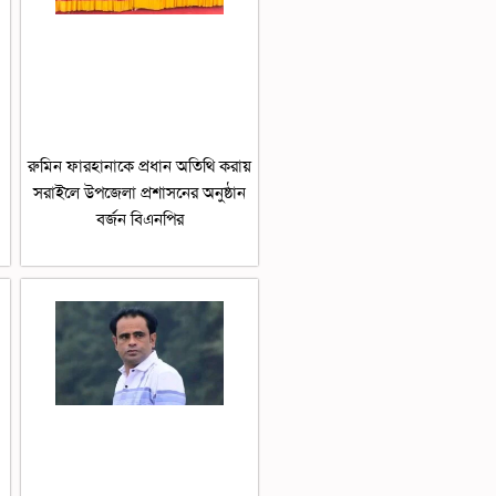
রুমিন ফারহানাকে প্রধান অতিথি করায়
সরাইলে উপজেলা প্রশাসনের অনুষ্ঠান
বর্জন বিএনপির