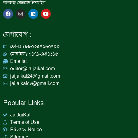
আলহাজ্ব মোহাম্মদ ইসমাইল
F
I
L
Y
a
n
i
o
c
s
n
u
e
t
k
t
b
a
e
u
যোগাযোগ :
o
g
d
b
o
r
i
e
k
a
n
ফোনঃ +৮৮০২৫৭১৬০৭০০
m
মোবাইলঃ ০১৭১২৯৪১১১৬
Emails:
editor@jaijaikal.com
jaijaikal24@gmail.com
jaijaikalcv@gmail.com
Popular Links
JaiJaiKal
Terms of Use
Privacy Notice
Sitemap