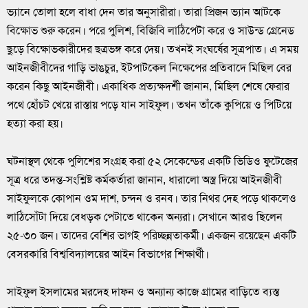
ভ্যানে তোলা হলে বাধা দেন তার অনুসারীরা। তারা প্রিজন ভ্যান আটকে
বিক্ষোভ শুরু করেন। পরে পুলিশ, বিজিবি লাঠিপেটা করে ও সাউন্ড গ্রেনেড
ছুড়ে বিক্ষোভকারীদের ছত্রভঙ্গ করে দেয়। তখনই সংঘর্ষের সূত্রপাত। এ সময়
আইনজীবীদের গাড়ি ভাঙচুর, ইটপাটকেল নিক্ষেপের প্রতিবাদে মিছিল বের
করেন কিছু আইনজীবী। একাধিক প্রত্যক্ষদর্শী জানান, মিছিল শেষে ফেরার
পথে হোঁচট খেয়ে রাস্তায় পড়ে যান সাইফুল। তখন তাঁকে কুপিয়ে ও পিটিয়ে
হত্যা করা হয়।
ঘটনাস্থল থেকে পুলিশের সংগ্রহ করা ৫২ সেকেন্ডের একটি ভিডিও ফুটেজের
সূত্র ধরে তদন্ত-সংশ্লিষ্ট কর্মকর্তারা জানান, ধারালো অস্ত্র দিয়ে আইনজীবী
সাইফুলকে কোপান ওম দাশ, চন্দন ও রনব। তার নিথর দেহ পড়ে থাকলেও
লাঠিসোঁটা দিয়ে বেধড়ক পেটাতে থাকেন অন্যরা। সেখানে আরও ছিলেন
২৫-৩০ জন। তাদের বেশির ভাগই পরিচ্ছন্নতাকর্মী। একজন রয়েছেন একটি
বেসরকারি বিশ্ববিদ্যালয়ের আইন বিভাগের শিক্ষার্থী।
সাইফুল ইসলামের মরদেহ দাফন ও অন্যান্য কাজে গ্রামের বাড়িতে ব্যস্ত