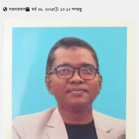
যায়যায়কাল
মার্চ ২৯, ২০২৫
১০:১২ অপরাহ্ণ