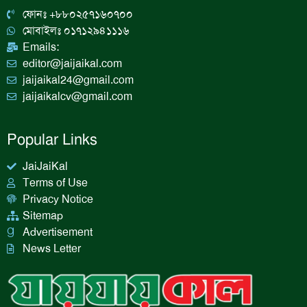
o
r
i
e
k
a
n
ফোনঃ +৮৮০২৫৭১৬০৭০০
m
মোবাইলঃ ০১৭১২৯৪১১১৬
Emails:
editor@jaijaikal.com
jaijaikal24@gmail.com
jaijaikalcv@gmail.com
Popular Links
JaiJaiKal
Terms of Use
Privacy Notice
Sitemap
Advertisement
News Letter