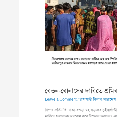
মহাসড়ক
অবরোধ
বেতন-বোনাসের দাবিতে শ্র
Leave a Comment
/
রাজশাহী বিভাগ
,
সারাদেশ
বিশেষ প্রতিনিধি: ঢাকা-বগুড়া মহাসড়কের ভুইয়াগা
দাবিতে মহাসড়ক অবরোধ করে বিক্ষোভ করছেন। এত