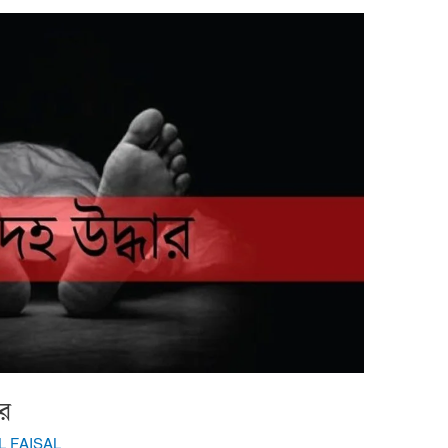
ার
L FAISAL