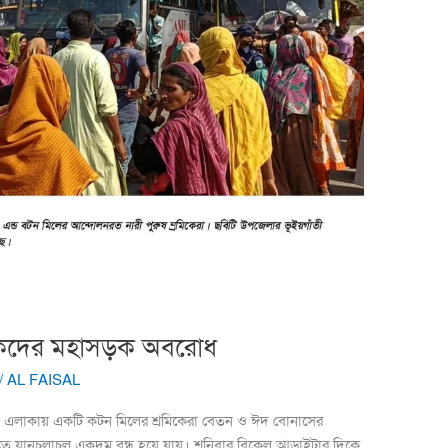
মিকদের মহাসড়ক অবরোধ
/
AL FAISAL
ঁতী এলাকায় একটি কটন মিলের শ্রমিকেরা বেতন ও ঈদ বোনাসের
ে যানচলাচল একদম বন্ধ হয়ে যায়। শনিবার বিকেল আড়াইটার দিকে