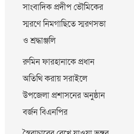
সাংবাদিক প্রদীপ ভৌমিকের
স্মরণে নিমগাছিতে স্মরণসভা
ও শ্রদ্ধাঞ্জলি
রুমিন ফারহানাকে প্রধান
অতিথি করায় সরাইলে
উপজেলা প্রশাসনের অনুষ্ঠান
বর্জন বিএনপির
স্বৈরাচারের রেখে যাওয়া ভঙ্গুর