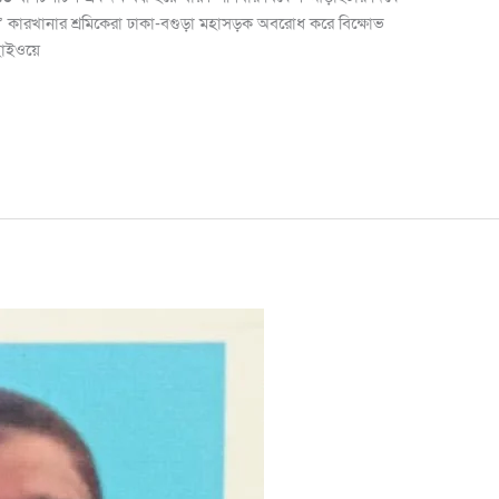
ল’ কারখানার শ্রমিকেরা ঢাকা-বগুড়া মহাসড়ক অবরোধ করে বিক্ষোভ
হাইওয়ে