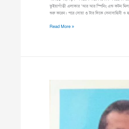
ভুইয়াগাঁতী এলাকার ‘আর আর স্পিনিং এন্ড কটন মি
শুরু করেন। পরে সোয়া ৩ টার দিকে সেনাবাহিনী ও 
Read More »
চাকরির
নামে
প্রতারণা
রুয়েট
কর্মকর্তার
বিরুদ্ধে
মামলা