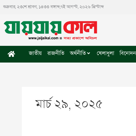
Skip
শুক্রবার, ২৩শে শ্রাবণ, ১৪৩৩ বঙ্গাব্দ,৭ই আগস্ট, ২০২৬ খ্রিস্টাব্দ
to
content
জাতীয়
রাজনীতি
অর্থনীতি
খেলাধুলা
বিনোদন
মার্চ ২৯, ২০২৫