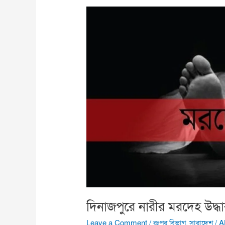
দিনাজপুরে
নারীর
মরদেহ
উদ্ধার
দিনাজপুরে নারীর মরদেহ উদ্ধ
Leave a Comment
/
রংপুর বিভাগ
,
সারাদেশ
/
A