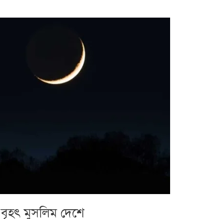
র বৃহৎ মুসলিম দেশে