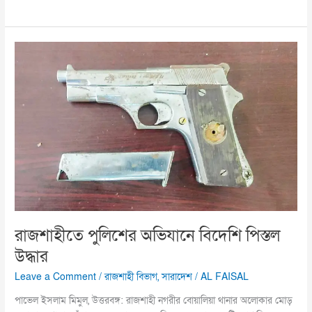
রাজশাহীতে
পুলিশের
অভিযানে
বিদেশি
পিস্তল
উদ্ধার
রাজশাহীতে পুলিশের অভিযানে বিদেশি পিস্তল
উদ্ধার
Leave a Comment
/
রাজশাহী বিভাগ
,
সারাদেশ
/
AL FAISAL
পাভেল ইসলাম মিমুল, উত্তরবঙ্গ: রাজশাহী নগরীর বোয়ালিয়া থানার অলোকার মোড়