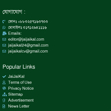
c
s
n
u
e
t
k
t
b
a
e
u
যোগাযোগ :
o
g
d
b
o
r
i
e
k
a
n
ফোনঃ +৮৮০২৫৭১৬০৭০০
m
মোবাইলঃ ০১৭১২৯৪১১১৬
Emails:
editor@jaijaikal.com
jaijaikal24@gmail.com
jaijaikalcv@gmail.com
Popular Links
JaiJaiKal
Terms of Use
Privacy Notice
Sitemap
Advertisement
News Letter