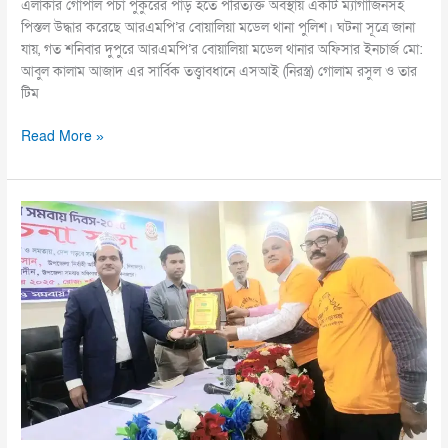
এলাকার গোপাল পঁচা পুকুরের পাড় হতে পরিত্যক্ত অবস্থায় একটি ম্যাগাজিনসহ
পিস্তল উদ্ধার করেছে আরএমপি’র বোয়ালিয়া মডেল থানা পুলিশ। ঘটনা সূত্রে জানা
যায়, গত শনিবার দুপুরে আরএমপি’র বোয়ালিয়া মডেল থানার অফিসার ইনচার্জ মো:
আবুল কালাম আজাদ এর সার্বিক তত্ত্বাবধানে এসআই (নিরস্ত্র) গোলাম রসুল ও তার
টিম
Read More »
বোচাগঞ্জে
৫৪তম
জাতীয়
সমবায়
দিবস
উদযাপন