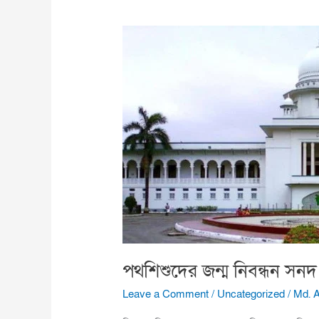
পথশিশুদের
জন্ম
নিবন্ধন
সনদ
দেয়া
প্রশ্নে
হাইকোর্টের
রুল
পথশিশুদের জন্ম নিবন্ধন সনদ দ
Leave a Comment
/
Uncategorized
/
Md. 