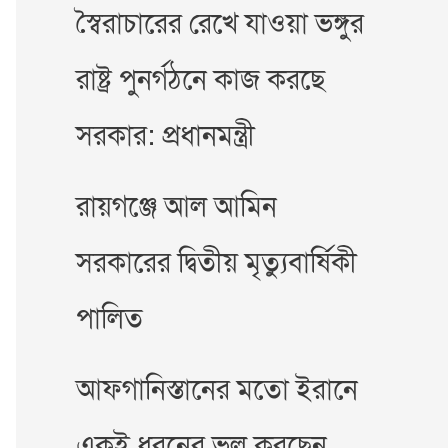
স্বৈরাচারের রেখে যাওয়া ভঙ্গুর
রাষ্ট্র পুনর্গঠনে কাজ করছে
সরকার: প্রধানমন্ত্রী
রায়গঞ্জে আল আমিন
সরকারের দ্বিতীয় মৃত্যুবার্ষিকী
পালিত
আফগানিস্তানের মতো ইরানে
একই ধরনের ভুল করছেন