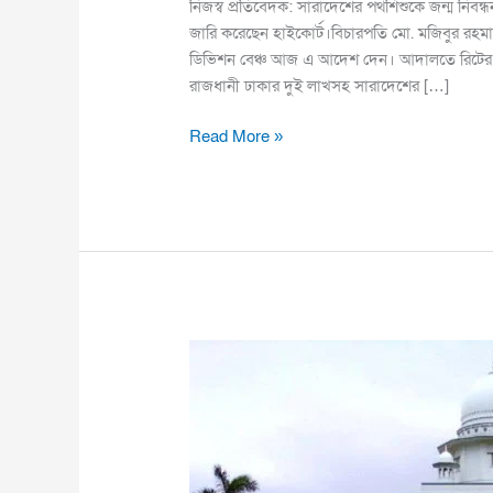
নিজস্ব প্রতিবেদক: সারাদেশের পথশিশুকে জন্ম নিবন্ধ
জারি করেছেন হাইকোর্ট।বিচারপতি মো. মজিবুর রহমান
ডিভিশন বেঞ্চ আজ এ আদেশ দেন। আদালতে রিটের প
রাজধানী ঢাকার দুই লাখসহ সারাদেশের […]
Read More »
পদ্মা
সেতুর
বিরোধিদের
খুঁজে
বের
করতে