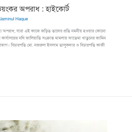
াতি ভয়ংকর অপরাধ : হাইকোর্ট
Alaminul Haque
তি জঘন্য অপরাধ; যারা এই কাজে জড়িত তাদের প্রতি নমনীয় হওয়ার কোনো
 কার্যালয়ের নথি জালিয়াতি সংক্রান্ত মামলায় ফাতেমা খাতুনের জামিন
ট বিভাগ। বিচারপতি মো. নজরুল ইসলাম তালুকদার ও বিচারপতি কাজী