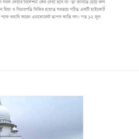
ন সনদ দেয়ার নির্দেশনা কেন দেয়া হবে না- তা জানতে চেয়ে রুল
 মিয়া ও বিচারপতি খিজির হায়াত সমন্বয়ে গঠিত একটি হাইকোর্ট
ক্ষে শুনানি করেন এডভোকেট তাপস কান্তি বল। গত ১২ জুন