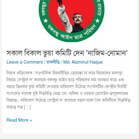
দেন
‘নাজিম-
নোমান’
সকাল বিকাল ভুয়া কমিটি দেন ‘নাজিম-নোমান’
Leave a Comment
/
রাজনীতি
/
Md. Alaminul Haque
নিজস্ব প্রতিবেদক: সাংগঠনিক নিয়মনীতির তোয়াক্কা না করে নিজেদের মনগড়া
নিয়মে সেন্ট্রাল ল’ কলেজে বঙ্গবন্ধু আইন ছাত্র পরিষদের নাম ব্যবহার করে এক
বছরে তিনবার ভুয়া কমিটি দেওয়ার অভিযোগ উঠেছে সংগঠনটির কেন্দ্রীয় নির্বাহী
সংসদের সাবেক দুই বিতর্কিত নেতা মো. নাজিম ও নোমান হোসাইন তালুকদারের
বিরুদ্ধে। অভিযোগ উঠেছে সেন্ট্রাল ল’ কলেজে বহাল থাকা বৈধ কমিটিকে বিতর্কিত
করতে গত […]
Read More »