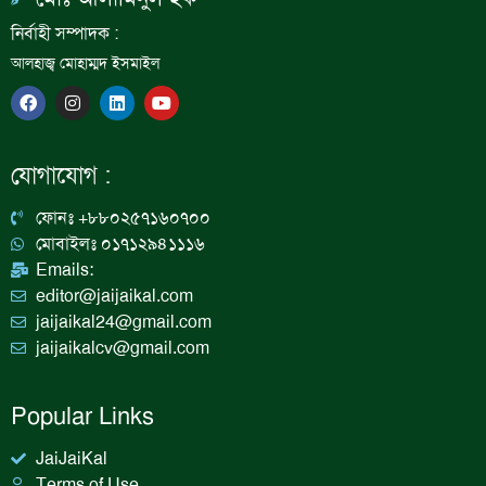
নির্বাহী সম্পাদক :
আলহাজ্ব মোহাম্মদ ইসমাইল
F
I
L
Y
a
n
i
o
c
s
n
u
e
t
k
t
b
a
e
u
যোগাযোগ :
o
g
d
b
o
r
i
e
k
a
n
ফোনঃ +৮৮০২৫৭১৬০৭০০
m
মোবাইলঃ ০১৭১২৯৪১১১৬
Emails:
editor@jaijaikal.com
jaijaikal24@gmail.com
jaijaikalcv@gmail.com
Popular Links
JaiJaiKal
Terms of Use