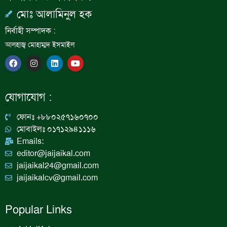
মোঃ আলামিনুল হক
নির্বাহী সম্পাদক :
আলহাজ্ব মোহাম্মদ ইসমাইল
F
I
L
Y
a
n
i
o
c
s
n
u
e
t
k
t
b
a
e
u
যোগাযোগ :
o
g
d
b
o
r
i
e
k
a
n
ফোনঃ +৮৮০২৫৭১৬০৭০০
m
মোবাইলঃ ০১৭১২৯৪১১১৬
Emails:
editor@jaijaikal.com
jaijaikal24@gmail.com
jaijaikalcv@gmail.com
Popular Links