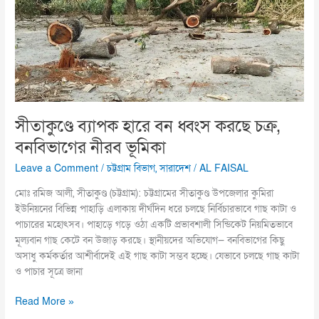
ধ্বংস
করছে
চক্র,
বনবিভাগের
নীরব
ভূমিকা
সীতাকুণ্ডে ব্যাপক হারে বন ধ্বংস করছে চক্র,
বনবিভাগের নীরব ভূমিকা
Leave a Comment
/
চট্টগ্রাম বিভাগ
,
সারাদেশ
/
AL FAISAL
মোঃ রমিজ আলী, সীতাকুণ্ড (চট্টগ্রাম): চট্টগ্রামের সীতাকুণ্ড উপজেলার কুমিরা
ইউনিয়নের বিভিন্ন পাহাড়ি এলাকায় দীর্ঘদিন ধরে চলছে নির্বিচারভাবে গাছ কাটা ও
পাচারের মহোৎসব। পাহাড়ে গড়ে ওঠা একটি প্রভাবশালী সিন্ডিকেট নিয়মিতভাবে
মূল্যবান গাছ কেটে বন উজাড় করছে। স্থানীয়দের অভিযোগ— বনবিভাগের কিছু
অসাধু কর্মকর্তার আশীর্বাদেই এই গাছ কাটা সম্ভব হচ্ছে। যেভাবে চলছে গাছ কাটা
ও পাচার সূত্রে জানা
Read More »