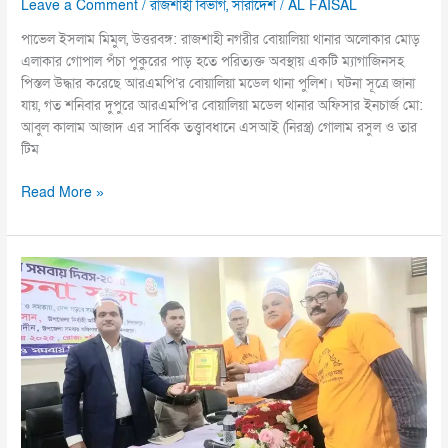
Leave a Comment
/
রাজশাহী বিভাগ
,
সারাদেশ
/
AL FAISAL
পাভেল ইসলাম মিমুল, উত্তরবঙ্গ: রাজশাহী নগরীর বোয়ালিয়া থানার অলোকার মোড়
এলাকার গোপাল পঁচা পুকুরের পাড় হতে পরিত্যক্ত অবস্থায় একটি ম্যাগাজিনসহ
পিস্তল উদ্ধার করেছে আরএমপি’র বোয়ালিয়া মডেল থানা পুলিশ। ঘটনা সূত্রে জানা
যায়, গত শনিবার দুপুরে আরএমপি’র বোয়ালিয়া মডেল থানার অফিসার ইনচার্জ মো:
আবুল কালাম আজাদ এর সার্বিক তত্ত্বাবধানে এসআই (নিরস্ত্র) গোলাম রসুল ও তার
টিম
Read More »
বোচাগঞ্জে
৫৪তম
জাতীয়
সমবায়
দিবস
উদযাপন