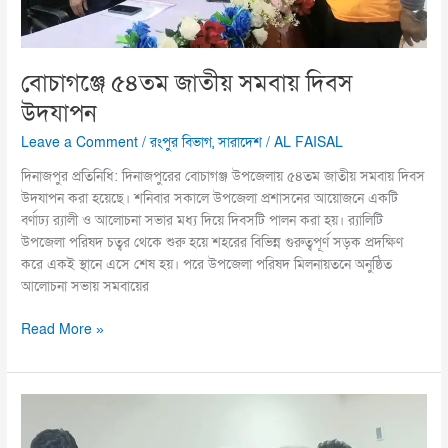
বোচাগঞ্জে ৫৪তম জাতীয় সমবায় দিবস
উদযাপন
Leave a Comment
/
রংপুর বিভাগ
,
সারাদেশ
/
AL FAISAL
দিনাজপুর প্রতিনিধি: দিনাজপুরের বোচাগঞ্জ উপজেলায় ৫৪তম জাতীয় সমবায় দিবস
উদযাপন করা হয়েছে। শনিবার সকালে উপজেলা প্রশাসনের আয়োজনে একটি
বর্ণাঢ্য র‍্যালী ও আলোচনা সভার মধ্য দিয়ে দিবসটি পালন করা হয়। র‍্যালিটি
উপজেলা পরিষদ চত্বর থেকে শুরু হয়ে শহরের বিভিন্ন গুরুত্বপূর্ণ সড়ক প্রদক্ষিণ
করে একই স্থানে এসে শেষ হয়। পরে উপজেলা পরিষদ মিলনায়তনে অনুষ্ঠিত
আলোচনা সভায় সমবায়ের
Read More »
শাপলা
আর
শাপলা