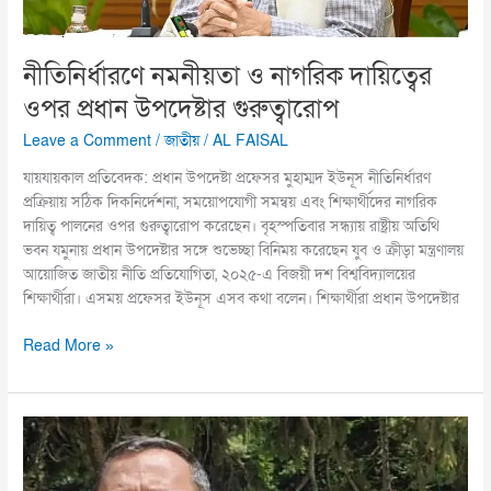
নীতিনির্ধারণে নমনীয়তা ও নাগরিক দায়িত্বের
ওপর প্রধান উপদেষ্টার গুরুত্বারোপ
Leave a Comment
/
জাতীয়
/
AL FAISAL
যায়যায়কাল প্রতিবেদক: প্রধান উপদেষ্টা প্রফেসর মুহাম্মদ ইউনূস নীতিনির্ধারণ
প্রক্রিয়ায় সঠিক দিকনির্দেশনা, সময়োপযোগী সমন্বয় এবং শিক্ষার্থীদের নাগরিক
দায়িত্ব পালনের ওপর গুরুত্বারোপ করেছেন। বৃহস্পতিবার সন্ধ্যায় রাষ্ট্রীয় অতিথি
ভবন যমুনায় প্রধান উপদেষ্টার সঙ্গে শুভেচ্ছা বিনিময় করেছেন যুব ও ক্রীড়া মন্ত্রণালয়
আয়োজিত জাতীয় নীতি প্রতিযোগিতা, ২০২৫-এ বিজয়ী দশ বিশ্ববিদ্যালয়ের
শিক্ষার্থীরা। এসময় প্রফেসর ইউনূস এসব কথা বলেন। শিক্ষার্থীরা প্রধান উপদেষ্টার
Read More »
গুলশানে
বারের
কর্মচারীদের