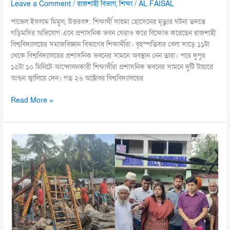
Leave a Comment
/
রাজশাহী বিভাগ
,
শিক্ষা
/
AL FAISAL
পাভেল ইসলাম মিমুল, উত্তরবঙ্গ: শিক্ষার্থী সায়মা হোসেনের মৃত্যুর ঘটনা তদন্তে
গড়িমসির অভিযোগ এনে প্রশাসনিক ভবন ঘেরাও করে বিক্ষোভ করেছেন রাজশাহী
বিশ্ববিদ্যালয়ের সমাজবিজ্ঞান বিভাগের শিক্ষার্থীরা। বৃহস্পতিবার বেলা সাড়ে ১১টা
থেকে বিশ্ববিদ্যালয়ের প্রশাসনিক ভবনের সামনে অবস্থান নেন তারা। পরে দুপুর
১২টা ১০ মিনিটে আন্দোলনকারী শিক্ষার্থীরা প্রশাসনিক ভবনের সামনে দুটি টায়ারে
আগুন জ্বালিয়ে দেন। গত ২৬ অক্টোবর বিশ্ববিদ্যালয়ের
Read More »
তালা
হাজরা
কাটি
বাজারে
ভয়াবহ
আগুন,
প্রায়
৭
লাখ