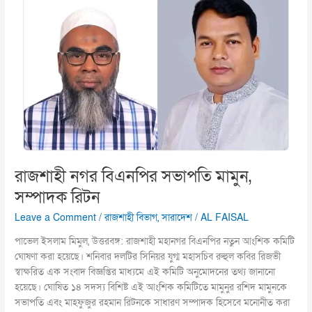
নগর
বিএনপির
সভাপতি
মামুন,
সম্পাদক
রিটন
রাজশাহী নগর বিএনপির সভাপতি মামুন,
সম্পাদক রিটন
Leave a Comment
/
রাজশাহী বিভাগ
,
সারাদেশ
/
AL FAISAL
পাভেল ইসলাম মিমুল, উত্তরবঙ্গ: রাজশাহী মহানগর বিএনপির নতুন আংশিক কমিটি
ঘোষণা করা হয়েছে। শনিবার দলটির সিনিয়র যুগ্ম মহাসচিব রুহুল কবির রিজভী
স্বাক্ষরিত এক সংবাদ বিজ্ঞপ্তির মাধ্যমে এই কমিটি অনুমোদনের তথ্য জানানো
হয়েছে। ঘোষিত ১৪ সদস্য বিশিষ্ট এই আংশিক কমিটিতে মামুনুর রশিদ মামুনকে
সভাপতি এবং মাহফুজুর রহমান রিটনকে সাধারণ সম্পাদক হিসেবে মনোনীত করা