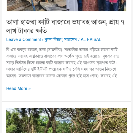
টাকার
ক্ষতি
তালা হাজরা কাটি বাজারে ভয়াবহ আগুন, প্রায় ৭
লাখ টাকার ক্ষতি
Leave a Comment
/
খুলনা বিভাগ
,
সারাদেশ
/
AL FAISAL
বি এম বাবলুর রহমান, তালা (সাতক্ষীরা): সাতক্ষীরা তালার পল্লিতে হাজরা কাটি
বাজারে ভয়াবহ অগ্নিকাণ্ডে বাজারের প্রায় অর্ধেক পুড়ে ছাই হয়েছে। বুধবার রাত
সাড়ে তিনটার দিকে হাজরা কাটি বাজারে ভয়াবহ এই আগুনের সূত্রপাত ঘটে।
ফায়ার সার্ভিসের ২টি ইউনিট প্রায়েএক ঘন্টার বেশি সময় পর আগুন নিয়ন্ত্রণে
আনেন। ততক্ষণে বাজারের অনেক দোকান পুড়ে ছাই হয়ে গেছে। ভয়াবহ এই
Read More »
সীতাকুণ্ডে
ব্যাপক
হারে
বন