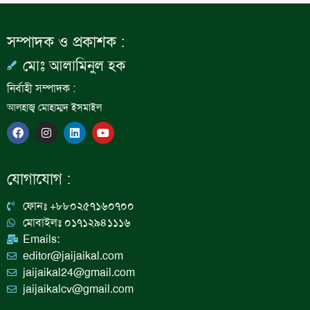
সম্পাদক ও প্রকাশক :
মোঃ আলামিনুল হক
নির্বাহী সম্পাদক :
আলহাজ্ব মোহাম্মদ ইসমাইল
F
I
L
Y
a
n
i
o
c
s
n
u
e
t
k
t
b
a
e
u
যোগাযোগ :
o
g
d
b
o
r
i
e
k
a
n
ফোনঃ +৮৮০২৫৭১৬০৭০০
m
মোবাইলঃ ০১৭১২৯৪১১১৬
Emails:
editor@jaijaikal.com
jaijaikal24@gmail.com
jaijaikalcv@gmail.com