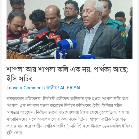
কলি
এক
নয়,
পার্থক্য
আছে:
ইসি
সচিব
শাপলা আর শাপলা কলি এক নয়, পার্থক্য আছে:
ইসি সচিব
Leave a Comment
/
জাতীয়
/
AL FAISAL
যায়যায়কাল প্রতিবেদক: নির্বাচনী প্রতীকের তালিকায় যুক্ত হওয়া ‘শাপলা কলি’ আর
‘শাপলা’ এক নয় বলে মন্তব্য করেছেন নির্বাচন কমিশনের (ইসি) সিনিয়র সচিব
আখতার আহমেদ। নির্বাচন ভবনে আন্তঃমন্ত্রণালয় বৈঠক শেষে বৃহস্পতিবার সন্ধ্যায়
সাংবাদিকদের সঙ্গে আলাপকালে এ কথা বলেন তিনি। ‘শাপলা’ প্রতীক নিয়ে গত
প্রায় ৪ মাস ধরে জাতীয় নাগরিক পার্টির (এনসিপি) সঙ্গে টানাপোড়েন চলছিল ইসির।
ইসি কোন