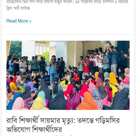
প্রত্যেকের তিন দিন করে রিমান্ড মঞ্জুর করেন। ১৪ অক্টোবর রাতে গুলশান-১ নম্বরের
ব্লিস আর্ট লাউঞ্জ
Read More »
রাবি
শিক্ষার্থী
সায়মার
মৃত্যু:
তদন্তে
গড়িমসির
অভিযোগ
শিক্ষার্থীদের
রাবি শিক্ষার্থী সায়মার মৃত্যু: তদন্তে গড়িমসির
অভিযোগ শিক্ষার্থীদের