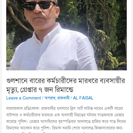
মারধরে
ব্যবসায়ীর
মৃত্যু,
গ্রেপ্তার
৭
জন
রিমান্ডে
গুলশানে বারের কর্মচারীদের মারধরে ব্যবসায়ীর
মৃত্যু, গ্রেপ্তার ৭ জন রিমান্ডে
Leave a Comment
/
অপরাধ
,
রাজধানী
/
AL FAISAL
যায়যায়কাল প্রতিবেদক: রাজধানীর গুলশানে ব্লিস আর্ট লাউঞ্জ নামের একটি বারের
বাউন্সার ও কর্মচারীদের মারধরে এক ব্যবসায়ী নিহতের ঘটনায় সাতজনকে গ্রেপ্তার
করেছে পুলিশ। গ্রেপ্তার আসামিদের বৃহস্পতিবার আদালতে হাজির করে সাত দিনের
রিমান্ডের আবেদন করে পুলিশ। রিমান্ড শুনানি শেষে আদালত জিজ্ঞাসাবাদের জন্য