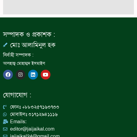
সম্পাদক ও প্রকাশক :
মোঃ আলামিনুল হক
নির্বাহী সম্পাদক :
আলহাজ্ব মোহাম্মদ ইসমাইল
F
I
L
Y
a
n
i
o
c
s
n
u
e
t
k
t
b
a
e
u
যোগাযোগ :
o
g
d
b
o
r
i
e
k
a
n
ফোনঃ +৮৮০২৫৭১৬০৭০০
m
মোবাইলঃ ০১৭১২৯৪১১১৬
Emails:
editor@jaijaikal.com
jaijaikal24@gmail.com