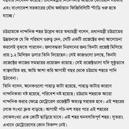
বহুবার নিবেদন করেছি। প্রধানমন্ত্রীর নির্দেশনায় আজকে কোরিয়ান সরকার
এবং বাংলাদেশ সরকারের যৌথ অর্থায়নে ফিজিবিলিটি স্টাডি শুরু হতে
যাচ্ছে।’
চট্টগ্রামকে নান্দনিক শহর উল্লেখ করে তথ্যমন্ত্রী বলেন, প্রধানমন্ত্রী চট্টগ্রামের
উন্নয়নকে যে কি পরিমাণ গুরুত্ব দেন, সেটি একটি প্রজেক্টের কথা আলোচনা
করলেই বুঝতে পারবেন। জলাবদ্ধতা নিরসনের জন্য তিনটা প্রজেক্ট মিলিয়ে
প্রায় ১.২ মিলিয়ন ডলার তিনি দিয়েছেন। সেই কাজগুলো চলছে, তিনটা
প্রজেক্টের কাজের সমন্বয়ের প্রয়োজন রয়েছে। সেই প্রজেক্টগুলো যদি সুষ্ঠুভাবে
বাস্তবায়িত হয়, আমি আশা করি আগামী বছর থেকে চট্টগ্রাম শহরে পানি
উঠবেনা।
তিনি বলেন, অনেকগুলো পাহাড় কাটা হয়েছে, পাহাড় কাটার কারণে
নান্দনিকতা নষ্ট হয়েছে, পরিবেশ নষ্ট হয়েছে। চট্টগ্রাম শহরকে আরো
নান্দনিক করার ক্ষেত্রে মেট্রোরেল প্রজেক্টটি অত্যন্ত সহায়ক হবে। এই শহরের
লোক সংখ্যা দ্রুত বাড়ছে। আগামী পাঁচ-দশ বছর পরে এই শহরের
লোকসংখ্যা এক কোটি ছাড়িয়ে যাবে। এই শহর ঘনবসতিপূর্ণ শহর। সুতরাং
এখানে মেট্রোরেলের কোন বিকল্প নেই।