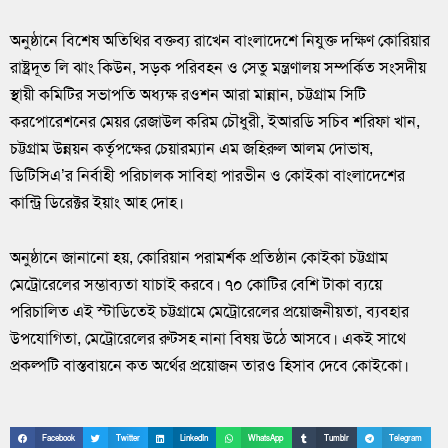
অনুষ্ঠানে বিশেষ অতিথির বক্তব্য রাখেন বাংলাদেশে নিযুক্ত দক্ষিণ কোরিয়ার
রাষ্ট্রদূত লি ঝাং কিউন, সড়ক পরিবহন ও সেতু মন্ত্রণালয় সম্পর্কিত সংসদীয়
স্থায়ী কমিটির সভাপতি অধ্যক্ষ রওশন আরা মান্নান, চট্টগ্রাম সিটি
করপোরেশনের মেয়র রেজাউল করিম চৌধুরী, ইআরডি সচিব শরিফা খান,
চট্টগ্রাম উন্নয়ন কর্তৃপক্ষের চেয়ারম্যান এম জহিরুল আলম দোভাষ,
ডিটিসিএ’র নির্বাহী পরিচালক সাবিহা পারভীন ও কোইকা বাংলাদেশের
কান্ট্রি ডিরেক্টর ইয়াং আহ দোহ।
অনুষ্ঠানে জানানো হয়, কোরিয়ান পরামর্শক প্রতিষ্ঠান কোইকা চট্টগ্রাম
মেট্রোরেলের সম্ভাব্যতা যাচাই করবে। ৭০ কোটির বেশি টাকা ব্যয়ে
পরিচালিত এই স্টাডিতেই চট্টগ্রামে মেট্রোরেলের প্রয়োজনীয়তা, ব্যবহার
উপযোগিতা, মেট্রোরেলের রুটসহ নানা বিষয় উঠে আসবে। একই সাথে
প্রকল্পটি বাস্তবায়নে কত অর্থের প্রয়োজন তারও হিসাব দেবে কোইকো।
Facebook
Twitter
LinkedIn
WhatsApp
Tumblr
Telegram