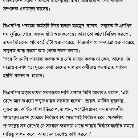
বক্তব্য দেন সড়ক পরিবহন ও সেতুমন্ত্রী এবং আওয়ামী লীগের সাধারণ
সম্পাদক ওবায়দুল কাদের।
বিএনপির পদযাত্রা কর্মসূচি নিয়ে হাছান মাহমুদ বলেন, ‘সম্ভবত বিএনপির
দম ফুরিয়ে গেছে, এজন্য হাঁটা শুরু করেছে। তারা তো আগে মিছিল করতো,
এখন মিছিলের পরিবর্তে হাঁটা শুরু করেছে। বিএনপি যে পদযাত্রা শুরু করেছে
সম্ভবত তারা কারো কাছ থেকে নকল করছে।’
‘তবে বিএনপি পদযাত্রা করুক আর যেই যাত্রায় করুক না কেন, তাদের এই
যাত্রায় জনগণ তো দূরের কথা তাদের সাধারণ কর্মীরাও পদযাত্রায় শামিল
হয়নি’ বলেন ড. হাছান।
বিএনপির তত্ত্বাবধায়ক সরকারের দাবি প্রসঙ্গে তিনি আবারও বলেন, ‘এই
দেশে আর কখনো তত্ত্বাবধায়ক সরকার হবেনা। ভারত, মার্কিন যুক্তরাষ্ট্র,
যুক্তরাজ্য, কন্টিনেন্টাল ইউরোপ, জাপান, অস্ট্রেলিয়াসহ সমস্ত সংসদীয়
গণতন্ত্রের দেশে যেভাবে নির্বাচন হয় সেভাবেই নির্বাচন হবে। সংসদীয়
গণতন্ত্রের সব দেশেই যে সরকার ক্ষমতায় থাকে তারাই নির্বাচনকালীন সময়ে
দায়িত্ব পালন করে। আমাদের দেশেও তাই করবে।’