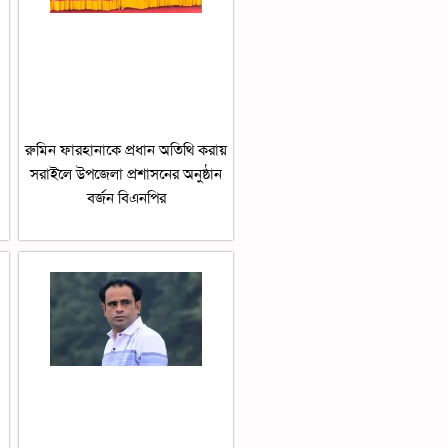
রুমিন ফারহানাকে প্রধান অতিথি করায়
সরাইলে উপজেলা প্রশাসনের অনুষ্ঠান
বর্জন বিএনপির