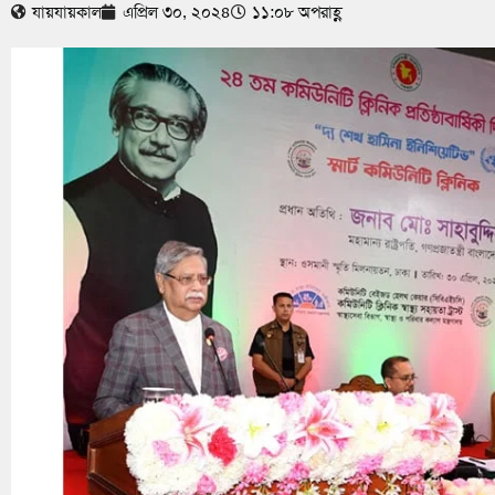
যায়যায়কাল
এপ্রিল ৩০, ২০২৪
১১:০৮ অপরাহ্ণ