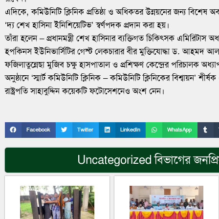
এদিকে, কমিউনিটি ক্লিনিক প্রতিষ্ঠা ও অধিকতর উন্নয়নের জন্য বিশেষ অবদ
‘দ্য শেখ হাসিনা ইনিশিয়েটিভ’ স্বর্ণপদক প্রদান করা হয়।
তাঁরা হলেন – প্রধানমন্ত্রী শেখ হাসিনার ব্যক্তিগত চিকিৎসক এমিরিটাস 
হপকিনস ইউনিভার্সিটির গেস্ট লেকচারার বীর মুক্তিযোদ্ধা ড. আহমদ আ
ফজিলাতুন্নেছা মুজিব চক্ষু হাসপাতাল ও প্রশিক্ষণ কেন্দ্রের পরিচালক অ
অনুষ্ঠানে ‘স্মার্ট কমিউনিটি ক্লিনিক – কমিউনিটি ক্লিনিকের বিশ্বায়ন’ শীর্ষক এ
রাষ্ট্রপতি সাহাবুদ্দিন কয়েকটি ফটোসেশনেও অংশ নেন।
Facebook
Twitter
LinkedIn
WhatsApp
Uncategorized
বিভাগের জনপ্র