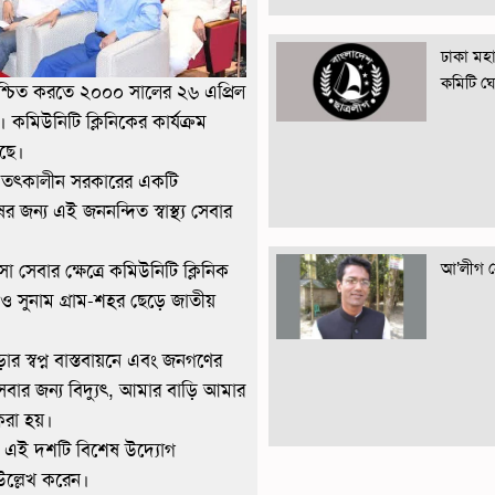
ঢাকা মহান
কমিটি ঘ
বা নিশ্চিত করতে ২০০০ সালের ২৬ এপ্রিল
। কমিউনিটি ক্লিনিকের কার্যক্রম
েছে।
 পর তৎকালীন সরকারের একটি
ুষের জন্য এই জননন্দিত স্বাস্থ্য সেবার
আ’লীগ নে
 সেবার ক্ষেত্রে কমিউনিটি ক্লিনিক
 সুনাম গ্রাম-শহর ছেড়ে জাতীয়
ার স্বপ্ন বাস্তবায়নে এবং জনগণের
সবার জন্য বিদ্যুৎ, আমার বাড়ি আমার
করা হয়।
 গৃহীত এই দশটি বিশেষ উদ্যোগ
উল্লেখ করেন।