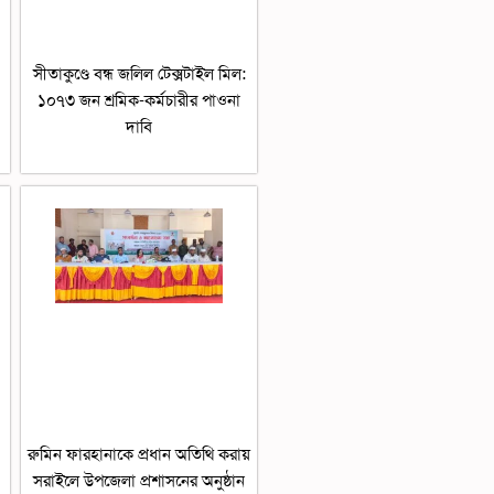
সীতাকুণ্ডে বন্ধ জলিল টেক্সটাইল মিল:
১০৭৩ জন শ্রমিক-কর্মচারীর পাওনা
দাবি
রুমিন ফারহানাকে প্রধান অতিথি করায়
সরাইলে উপজেলা প্রশাসনের অনুষ্ঠান