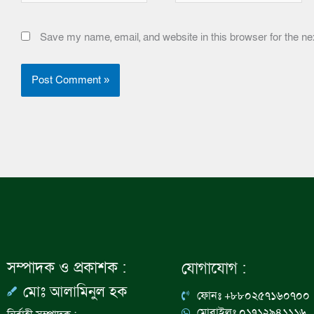
Save my name, email, and website in this browser for the ne
সম্পাদক ও প্রকাশক :
যোগাযোগ :
মোঃ আলামিনুল হক
ফোনঃ +৮৮০২৫৭১৬০৭০০
মোবাইলঃ ০১৭১২৯৪১১১৬