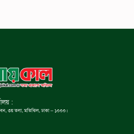
যালয় :
বন, ৩য় তলা, মতিঝিল, ঢাকা – ১০০০।