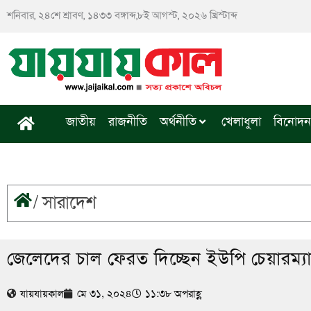
Skip
শনিবার, ২৪শে শ্রাবণ, ১৪৩৩ বঙ্গাব্দ,৮ই আগস্ট, ২০২৬ খ্রিস্টাব্দ
to
content
জাতীয়
রাজনীতি
অর্থনীতি
খেলাধুলা
বিনোদন
/
সারাদেশ
জেলেদের চাল ফেরত দিচ্ছেন ইউপি চেয়ারম্য
যায়যায়কাল
মে ৩১, ২০২৪
১১:৩৮ অপরাহ্ণ