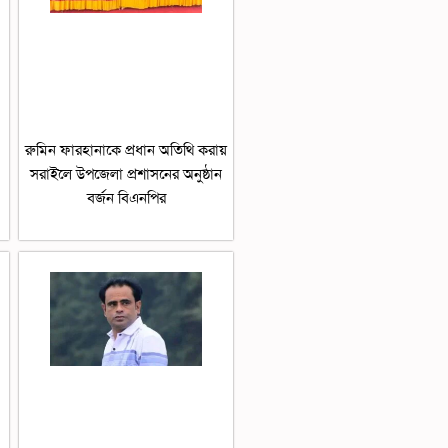
রুমিন ফারহানাকে প্রধান অতিথি করায়
সরাইলে উপজেলা প্রশাসনের অনুষ্ঠান
বর্জন বিএনপির