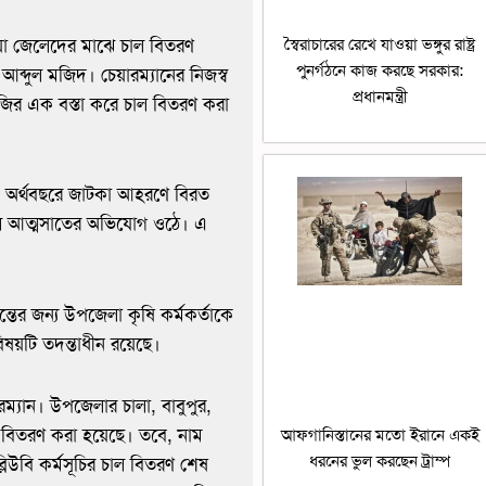
য়া জেলেদের মাঝে চাল বিতরণ
স্বৈরাচারের রেখে যাওয়া ভঙ্গুর রাষ্ট্র
পুনর্গঠনে কাজ করছে সরকার:
ব্দুল মজিদ। চেয়ারম্যানের নিজস্ব
প্রধানমন্ত্রী
র এক বস্তা করে চাল বিতরণ করা
২৪ অর্থবছরে জাটকা আহরণে বিরত
চাল আত্মসাতের অভিযোগ ওঠে। এ
ের জন্য উপজেলা কৃষি কর্মকর্তাকে
বিষয়টি তদন্তাধীন রয়েছে।
্যান। উপজেলার চালা, বাবুপুর,
 বিতরণ করা হয়েছে। তবে, নাম
আফগানিস্তানের মতো ইরানে একই
ধরনের ভুল করছেন ট্রাম্প
লিউবি কর্মসূচির চাল বিতরণ শেষ