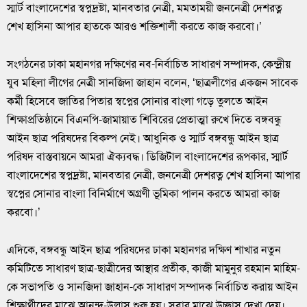
স্মার্ট বাংলাদেশের স্বপ্নদ্রষ্টা, মানবতার নেত্রী, মমতাময়ী জননেত্রী দেশরত্ন
শেখ হাসিনা আপার হাতকে আরও শক্তিশালী করতে কাজ করবো।’
সংগঠনের ঢাকা মহানগর দক্ষিণের নব-নির্বাচিত সাধারণ সম্পাদক, কেন্দ্রীয়
যুব মহিলা লীগের নেত্রী সানজিদা জাহান বলেন, ‘ছাত্রলীগের একজন সাবেক
কর্মী হিসেবে জাতির পিতার স্বপ্নের সোনার বাংলা গড়ে তুলতে আইন
শিক্ষাপ্রতিষ্ঠানে বিএনপি-জামায়াত শিবিরের প্রেতাত্মা রুখে দিতে বঙ্গবন্ধু
আইন ছাত্র পরিষদের বিকল্প নেই। আধুনিক ও স্মার্ট বঙ্গবন্ধু আইন ছাত্র
পরিষদ বাস্তবায়নে আমরা ঐক্যবদ্ধ। ডিজিটাল বাংলাদেশের রূপকার, স্মার্ট
বাংলাদেশের স্বপ্নদ্রষ্টা, মানবতার নেত্রী, জননেত্রী দেশরত্ন শেখ হাসিনা আপার
স্বপ্নের সোনার বাংলা বিনির্মাণে অগ্রণী ভূমিকা পালন করতে আমরা কাজ
করবো।’
এদিকে, বঙ্গবন্ধু আইন ছাত্র পরিষদের ঢাকা মহানগর দক্ষিণ শাখার নতুন
কমিটিতে সাধারণ ছাত্র-ছাত্রীদের আস্থার প্রতীক, কাজী মামুনুর রহমান মাহিম-
কে সভাপতি ও সানজিদা জাহান-কে সাধারণ সম্পাদক নির্বাচিত করায় আইন
শিক্ষার্থীদের মাঝে আনন্দ-উল্লাস শুরু হয়। সবার মাঝে উচ্ছ্বাস দেখা দেয়।