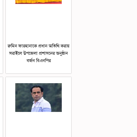
রুমিন ফারহানাকে প্রধান অতিথি করায়
সরাইলে উপজেলা প্রশাসনের অনুষ্ঠান
বর্জন বিএনপির