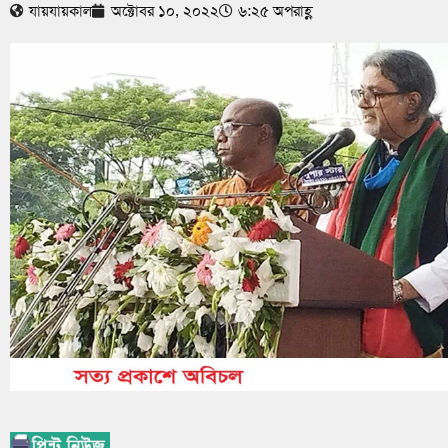
যায়যায়কাল
অক্টোবর ১০, ২০২২
৬:২৫ অপরাহ্ণ