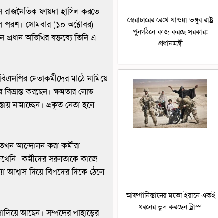
ান রাজনৈতিক ফায়দা হাসিল করতে
স্বৈরাচারের রেখে যাওয়া ভঙ্গুর রাষ্ট্র
মস পরশ। সোমবার (১০ অক্টোবর)
পুনর্গঠনে কাজ করছে সরকার:
ে প্রধান অতিথির বক্তব্যে তিনি এ
প্রধানমন্ত্রী
বিএনপির নেতাকর্মীদের মাঠে নামিয়ে
ে বিভ্রান্ত করছেন। ক্ষমতার লোভ
ায় নামাচ্ছেন। প্রকৃত নেতা হলে
তখন আন্দোলন করা কর্মীরা
 দেখেনি। কর্মীদের সরলতাকে কাজে
া আশ্বাস দিয়ে বিপদের দিকে ঠেলে
আফগানিস্তানের মতো ইরানে একই
ধরনের ভুল করছেন ট্রাম্প
ালিয়ে আছেন। সম্পদের পাহাড়ের