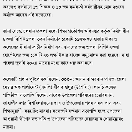
করলেও বর্তমানে ১৩ শিক্ষক ও ১০ জন কর্মকর্তা কর্মচারীসহ মোট ২৩জন
কর্মরত আছেন এই কলেজের।
জানা গেছে, চলমান প্রকল্প মধ্যে শিক্ষা প্রকৌশল অধিদপ্তর কর্তৃক নির্মাণাধীন
৪তলা বিশিষ্ট ১তলা ভবন নির্মাণের ১কোটি ১১লক্ষ ৭৪ হাজার টাকা ও
কলেজের সীমানা প্রাচীর নির্মাণ এবং ছাত্রদের জন্য ৩তলা বিশিষ্ট ২তলা
হোস্টেলের জন্য ১কোটি ২০ লক্ষ টাকার বাজেট অনুমোদন করা হয়েছে। যাহা
পহেলা জুলাই ২০২৪ মাসের মধ্যে কাজ শুরু করা হবে।
কলেজটি প্রধান পৃষ্টপোষক ছিলেন, ৩০০নং আসন বান্দরবান পার্বত্য জেলা
মেম্বার অফ পার্লামেন্ট (এমপি) বীর বাহাদুর (উশৈসিং)। থানচি কলেজ
প্রতিষ্ঠাতা সভাপতি ছিলেন, সাবেক উপজেলা পরিষদের চেয়ারম্যান,
জাহাঙ্গীর নগর বিশ্ববিদ্যালয়ের ছাত্র ও উপজেলায় প্রথম এমএ পাস এবং
শিক্ষানুরাগী- ক্যহ্লাচিং মারমা। কলেজটি বর্তমান সভাপতি হচ্ছে উপজেলা
আওয়ামী-লীগের সভাপতি ও উপজেলা পরিষদের চেয়ারম্যান থোয়াইহ্লামং
মারমা।