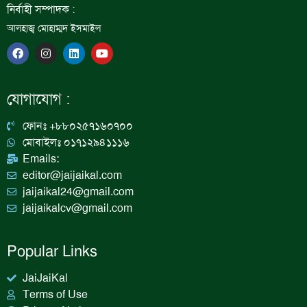
নির্বাহী সম্পাদক :
আলহাজ্ব মোহাম্মদ ইসমাইল
F
I
L
Y
a
n
i
o
c
s
n
u
e
t
k
t
b
a
e
u
যোগাযোগ :
o
g
d
b
o
r
i
e
k
a
n
ফোনঃ +৮৮০২৫৭১৬০৭০০
m
মোবাইলঃ ০১৭১২৯৪১১১৬
Emails:
editor@jaijaikal.com
jaijaikal24@gmail.com
jaijaikalcv@gmail.com
Popular Links
JaiJaiKal
Terms of Use