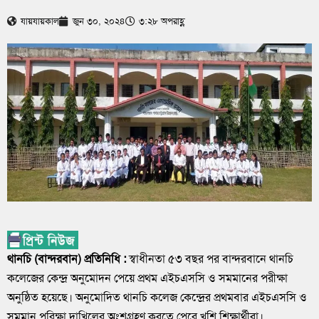
যায়যায়কাল
জুন ৩০, ২০২৪
৩:২৮ অপরাহ্ণ
থানচি (বান্দরবান) প্রতিনিধি :
স্বাধীনতা ৫৩ বছর পর বান্দরবানে থানচি
কলেজের কেন্দ্র অনুমোদন পেয়ে প্রথম এইচএসসি ও সমমানের পরীক্ষা
অনুষ্ঠিত হয়েছে। অনুমোদিত থানচি কলেজ কেন্দ্রের প্রথমবার এইচএসসি ও
সমমান পরিক্ষা দাখিলের অংশগ্রহণ করতে পেরে খুশি শিক্ষার্থীরা।