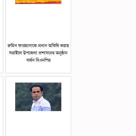
রুমিন ফারহানাকে প্রধান অতিথি করায়
সরাইলে উপজেলা প্রশাসনের অনুষ্ঠান
বর্জন বিএনপির