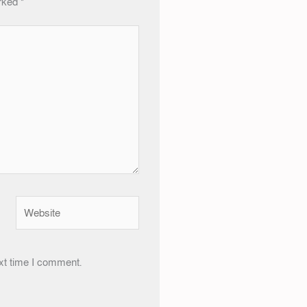
arked
*
Website
xt time I comment.