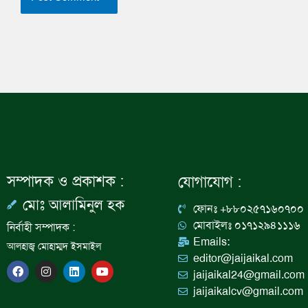
সম্পাদক ও প্রকাশক :
যোগাযোগ :
মোঃ আলামিনুল হক
ফোনঃ +৮৮০২৫৭১৬০৭০০
মোবাইলঃ ০১৭১২৯৪১১১৬
নির্বাহী সম্পাদক :
Emails:
আলহাজ্ব মোহাম্মদ ইসমাইল
editor@jaijaikal.com
F
I
L
Y
jaijaikal24@gmail.com
a
n
i
o
c
s
n
u
jaijaikalcv@gmail.com
e
t
k
t