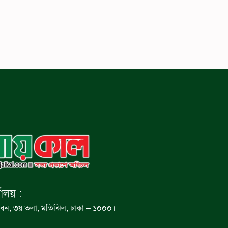
যালয় :
বন, ৩য় তলা, মতিঝিল, ঢাকা – ১০০০।