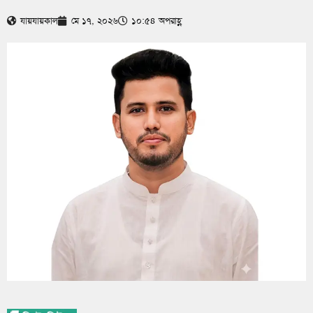
যায়যায়কাল
মে ১৭, ২০২৬
১০:৫৪ অপরাহ্ণ