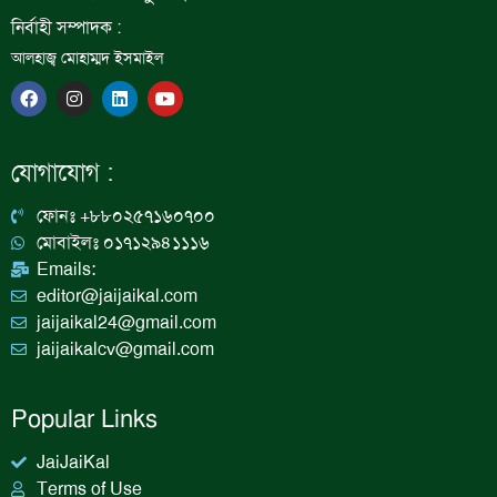
নির্বাহী সম্পাদক :
আলহাজ্ব মোহাম্মদ ইসমাইল
F
I
L
Y
a
n
i
o
c
s
n
u
e
t
k
t
b
a
e
u
যোগাযোগ :
o
g
d
b
o
r
i
e
k
a
n
ফোনঃ +৮৮০২৫৭১৬০৭০০
m
মোবাইলঃ ০১৭১২৯৪১১১৬
Emails:
editor@jaijaikal.com
jaijaikal24@gmail.com
jaijaikalcv@gmail.com
Popular Links
JaiJaiKal
Terms of Use