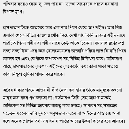
প্রতিবাদ করেও কোন সু- ফল পায় না। উল্টো তাদেরকে পরতে হয় নানা
বিপদে মূখে।
হাসপাতালটিতে আতঙ্কের আর এক নাম পিয়ন থেকে ডাঃ শহীদ। তার নিজ
এলাকা থেকে বিভিন্ন জায়গায় খোঁজ নিয়ে দেখা যায় তিনি ডাক্তার শহীদ নামে
পরিচিত পিয়ন শহীদ বা শহীদ নামে কেউ তাকে চিনেনা। জনসাধারণের প্রশ্ন
লক্ষ্য লক্ষ্য টাকা খচর করে ছেলেমেয়েদের ডাক্তারি পরিয়ে লাভ কি যদি পিয়ন
ডাক্তার হয়।এবং রোগীকে অপারেশন সহ বিভিন্ন চিকিৎসা করে। অভিযোগ
আছে হাসপাতালের কৃতপক্ষ শহীদের কৃতকর্মের তথ্য জানা থাকা সত্যও
তারা নিশ্চুপ ভূমিকা পালন করে থাকে।
অবৈধ টাকার গরমে আওয়ামী লীগ নেতা ছত্র ছায়ায় থেকে মানুষকে কখনো
মানুষ মনে করে পথ চলতো না। বর্তমানও তিনি সেই আগের মতেই
মেডিকেল সহ বিভিন্ন জায়গায় রাজত্ব করে চলছে। সাধারণ সহ সমাজের
সচেতন মহলের দাবি দুদকে অনুসন্ধান করলে বা আইনের আওতায় আনা
হলে অনেক গোপন তথ্য সহ ধন সম্পত্তির আয়ের উৎস কি বের হয়ে আসবে।