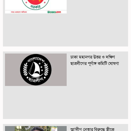
ঢাকা মহানগর উত্তর ও দক্ষিণ
ছাত্রলীগের পূর্ণাঙ্গ কমিটি ঘোষণা
আ’লীগ নেতার বিরুদ্ধে স্ত্রীকে