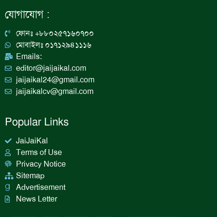
e
t
k
t
b
a
e
u
যোগাযোগ :
o
g
d
b
o
r
i
e
k
a
n
ফোনঃ +৮৮০২৫৭১৬০৭০০
m
মোবাইলঃ ০১৭১২৯৪১১১৬
Emails:
editor@jaijaikal.com
jaijaikal24@gmail.com
jaijaikalcv@gmail.com
Popular Links
JaiJaiKal
Terms of Use
Privacy Notice
Sitemap
Advertisement
News Letter