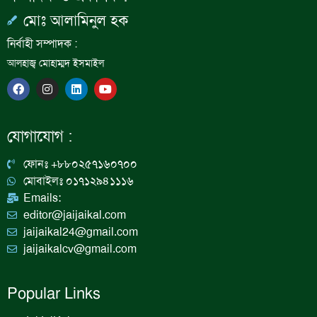
মোঃ আলামিনুল হক
নির্বাহী সম্পাদক :
আলহাজ্ব মোহাম্মদ ইসমাইল
F
I
L
Y
a
n
i
o
c
s
n
u
e
t
k
t
b
a
e
u
যোগাযোগ :
o
g
d
b
o
r
i
e
k
a
n
ফোনঃ +৮৮০২৫৭১৬০৭০০
m
মোবাইলঃ ০১৭১২৯৪১১১৬
Emails:
editor@jaijaikal.com
jaijaikal24@gmail.com
jaijaikalcv@gmail.com
Popular Links