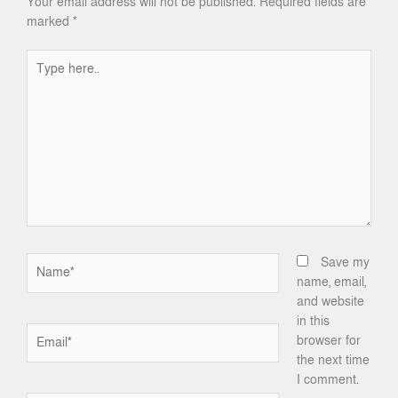
Your email address will not be published.
Required fields are
marked
*
Type
here..
Name*
Save my
name, email,
and website
in this
Email*
browser for
the next time
I comment.