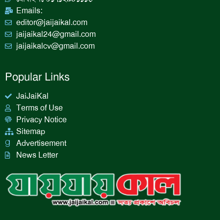
Emails:
editor@jaijaikal.com
jaijaikal24@gmail.com
jaijaikalcv@gmail.com
Popular Links
JaiJaiKal
Terms of Use
Privacy Notice
Sitemap
Advertisement
News Letter