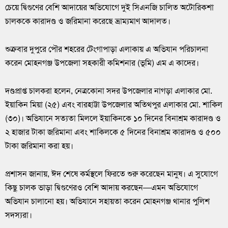
চেয়ে দ্বিগুণের বেশি আদায়ের অভিযোগে দুই সিএনজি চালিত অটোরিকশা
চালককে কারাদণ্ড ও জরিমানা করেছে ভ্রাম্যমাণ আদালত।
শুক্রবার দুপুরে পৌর শহরের টেংগাপাড়া এলাকায় এ অভিযান পরিচালনা
করেন মোহনগঞ্জ উপজেলা সহকারী কমিশনার (ভূমি) এম এ কাদের।
দণ্ডপ্রাপ্ত চালকরা হলেন, নেত্রকোনা সদর উপজেলার নাগড়া এলাকার মো.
ইয়াকিন মিয়া (২৫) এবং বারহাট্টা উপজেলার অতিথপুর এলাকার মো. শাকিল
(৩০)। অভিযানে সত্যতা মিললে ইয়াকিনকে ১০ দিনের বিনাশ্রম কারাদণ্ড ও
২ হাজার টাকা জরিমানা এবং শাকিলকে ৫ দিনের বিনাশ্রম কারাদণ্ড ও ৫০০
টাকা জরিমানা করা হয়।
প্রশাসন জানায়, ঈদ শেষে কর্মস্থলে ফিরতে শুরু করেছেন মানুষ। এ সুযোগে
কিছু চালক ভাড়া দ্বিগুণেরও বেশি আদায় করছেন—এমন অভিযোগে
অভিযান চালানো হয়। অভিযানে সহায়তা করেন মোহনগঞ্জ থানার পুলিশ
সদস্যরা।