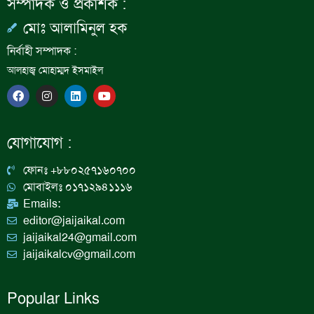
সম্পাদক ও প্রকাশক :
মোঃ আলামিনুল হক
নির্বাহী সম্পাদক :
আলহাজ্ব মোহাম্মদ ইসমাইল
F
I
L
Y
a
n
i
o
c
s
n
u
e
t
k
t
b
a
e
u
যোগাযোগ :
o
g
d
b
o
r
i
e
k
a
n
ফোনঃ +৮৮০২৫৭১৬০৭০০
m
মোবাইলঃ ০১৭১২৯৪১১১৬
Emails:
editor@jaijaikal.com
jaijaikal24@gmail.com
jaijaikalcv@gmail.com
Popular Links