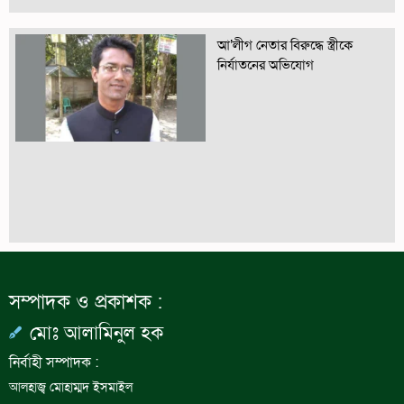
আ’লীগ নেতার বিরুদ্ধে স্ত্রীকে
নির্যাতনের অভিযোগ
সম্পাদক ও প্রকাশক :
মোঃ আলামিনুল হক
নির্বাহী সম্পাদক :
আলহাজ্ব মোহাম্মদ ইসমাইল