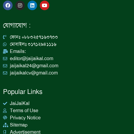
F
I
L
Y
a
n
i
o
c
s
n
u
e
t
k
t
b
a
e
u
যোগাযোগ :
o
g
d
b
o
r
i
e
k
a
n
ফোনঃ +৮৮০২৫৭১৬০৭০০
m
মোবাইলঃ ০১৭১২৯৪১১১৬
Emails:
editor@jaijaikal.com
jaijaikal24@gmail.com
jaijaikalcv@gmail.com
Popular Links
JaiJaiKal
Terms of Use
Privacy Notice
Sitemap
Advertisement