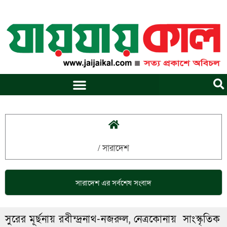
Skip
to
content
/
সারাদেশ
সারাদেশ
এর সর্বশেষ সংবাদ
সুরের মূর্ছনায় রবীন্দ্রনাথ-নজরুল, নেত্রকোনায় সাংস্কৃতিক