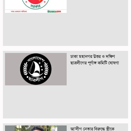
ঢাকা মহানগর উত্তর ও দক্ষিণ
ছাত্রলীগের পূর্ণাঙ্গ কমিটি ঘোষণা
আ’লীগ নেতার বিরুদ্ধে স্ত্রীকে