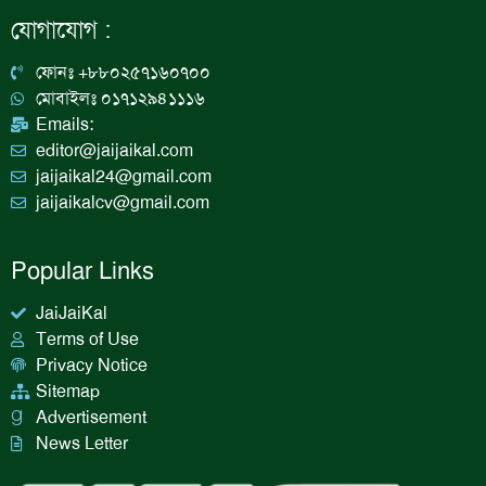
e
t
k
t
b
a
e
u
যোগাযোগ :
o
g
d
b
o
r
i
e
k
a
n
ফোনঃ +৮৮০২৫৭১৬০৭০০
m
মোবাইলঃ ০১৭১২৯৪১১১৬
Emails:
editor@jaijaikal.com
jaijaikal24@gmail.com
jaijaikalcv@gmail.com
Popular Links
JaiJaiKal
Terms of Use
Privacy Notice
Sitemap
Advertisement
News Letter