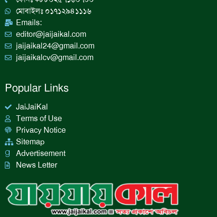
m
মোবাইলঃ ০১৭১২৯৪১১১৬
Emails:
editor@jaijaikal.com
jaijaikal24@gmail.com
jaijaikalcv@gmail.com
Popular Links
JaiJaiKal
Terms of Use
Privacy Notice
Sitemap
Advertisement
News Letter