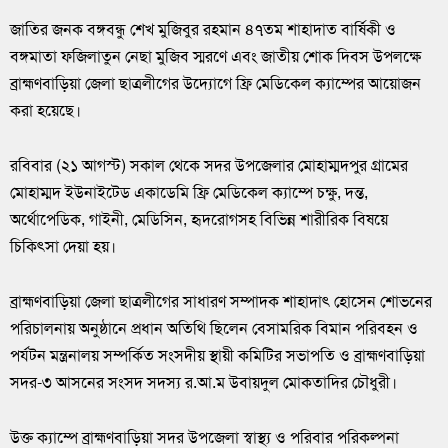
জাতির জনক বঙ্গবন্ধু শেখ মুজিবুর রহমান ৪৭তম শাহাদাত বার্ষিকী ও
বঙ্গমাতা ফজিলাতুন নেছা মুজিব স্মরণে এবং জাতীয় শোক দিবস উপলক্ষে
ব্রাহ্মণবাড়িয়া জেলা ছাত্রলীগের উদ্যোগে ফ্রি মেডিকেল ক্যাম্পের আয়োজন
করা হয়েছে।
রবিবার (২১ আগস্ট) সকাল থেকে সদর উপজেলার মোহাম্মদপুর গ্রামের
মোহাম্মদ ইউনাইটেড একাডেমি ফ্রি মেডিকেল ক্যাম্পে চক্ষু, দন্ত,
অর্থোপেডিক, গাইনী, মেডিসিন, হৃদরোগসহ বিভিন্ন শারীরিক বিষয়ে
চিকিৎসা দেয়া হয়।
ব্রাহ্মণবাড়িয়া জেলা ছাত্রলীগের সাধারণ সম্পাদক শাহাদাৎ হোসেন শোভনের
পরিচালনায় অনুষ্ঠানে প্রধান অতিথি ছিলেন বেসামরিক বিমান পরিবহন ও
পর্যটন মন্ত্রনালয় সম্পর্কিত সংসদীয় স্থায়ী কমিটির সভাপতি ও ব্রাহ্মণবাড়িয়া
সদর-৩ আসনের সংসদ সদস্য র.আ.ম উবায়দুল মোকতাদির চৌধুরী।
উক্ত ক্যাম্পে ব্রাহ্মণবাড়িয়া সদর উপজেলা স্বাস্থ্য ও পরিবার পরিকল্পনা