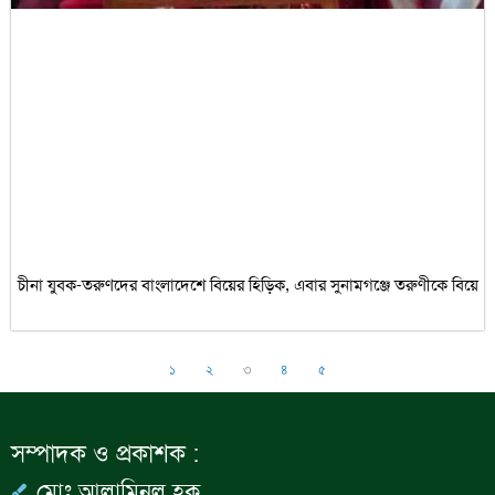
চীনা যুবক-তরুণদের বাংলাদেশে বিয়ের হিড়িক, এবার সুনামগঞ্জে তরুণীকে বিয়ে
১
২
৩
৪
৫
সম্পাদক ও প্রকাশক :
মোঃ আলামিনুল হক