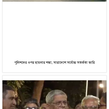
পুলিশদের ওপর হামলার শঙ্কা, সারাদেশে সর্বোচ্চ সতর্কতা জা‌রি