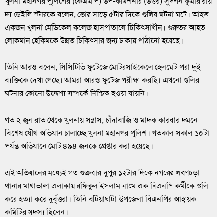
খুলনা মহানগর পুলিশের (কেএমপি) উপ-কমিশনার (উত্তর) সুদর্শন কুমার রায়
দ্য ডেইলি স্টারকে বলেন, ভোর সাড়ে ৫টার দিকে গুলির ঘটনা ঘটে। আহত
একজন খুলনা মেডিকেল কলেজ হাসপাতালে চিকিৎসাধীন। গুরুতর আহত
লোকমান হেকিমকে উন্নত চিকিৎসার জন্য ঢাকায় পাঠানো হয়েছে।
তিনি আরও বলেন, সিসিটিভি ফুটেজে মোটরসাইকেলে হেলমেট পরা দুই
ব্যক্তিকে দেখা গেছে। আমরা আরও ফুটেজ পরীক্ষা করছি। এখনো গুলির
ঘটনার কোনো উদ্দেশ্য সম্পর্কে নিশ্চিত হওয়া যায়নি।
গত ২ জুন রাত থেকে খুলনায় সন্ত্রাস, চাঁদাবাজি ও মাদক কারবার দমনে
বিশেষ যৌথ অভিযান চালাচ্ছে খুলনা মহানগর পুলিশ। গতকাল সকাল ১০টা
পর্যন্ত অভিযানে মোট ৪৯৪ জনকে গ্রেপ্তার করা হয়েছে।
এই অভিযানের মধ্যেই গত শুক্রবার দুপুর ১২টার দিকে নগরের লবণচড়া
থানার মাথাভাঙ্গা এলাকায় রফিকুল ইসলাম নামে এক বিএনপি কর্মীকে গুলি
করে হত্যা করে দুর্বৃত্তরা। তিনি বটিয়াঘাটা উপজেলা বিএনপির আহ্বায়ক
কমিটির সদস্য ছিলেন।