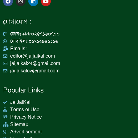
a
n
i
o
c
s
n
u
e
t
k
t
b
a
e
u
যোগাযোগ :
o
g
d
b
o
r
i
e
k
a
n
ফোনঃ +৮৮০২৫৭১৬০৭০০
m
মোবাইলঃ ০১৭১২৯৪১১১৬
Emails:
editor@jaijaikal.com
jaijaikal24@gmail.com
jaijaikalcv@gmail.com
Popular Links
JaiJaiKal
Terms of Use
Privacy Notice
Sitemap
Advertisement